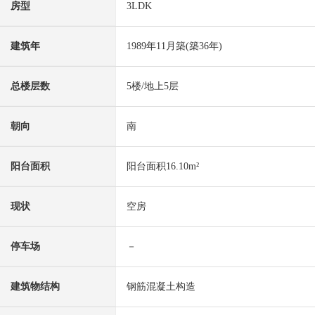
房型
3LDK
建筑年
1989年11月築(築36年)
总楼层数
5楼/地上5层
朝向
南
阳台面积
阳台面积16.10m²
现状
空房
停车场
－
建筑物结构
钢筋混凝土构造