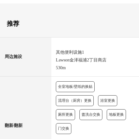
推荐
其他便利设施1
周边施设
Lawson金泽福浦2丁目商店
530m
全室地板/壁纸的换贴
流理台（厨房）更换
浴室更换
厕所更换
盥洗台交换
地板更换
翻新⁄翻新
门交换