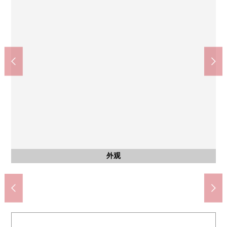
Lawson金泽福浦2丁目商店(约530m)
公共汽车
西式房间
西式房间
西式房间
共有部分
停车场
外观
客厅
厨房
厕所
收纳
厨房
厨房
厨房
厨房
厨房
洗脸
洗脸
洗脸
收纳
收纳
收纳
阳台
阳台
门口
收纳
外观