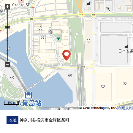
・有阁楼
+
▼翻新内容(2026年6月实施)
・组合厨房交换
・整体卫浴交换
・盥洗台交换
・厕所更换
・门交换
・洗碗机交换
−
・全室地板换新
・地板换新
・室内清洁实施
■ 在找想要的家方面给予帮助的━━━━━・・・
100 m
房源的详细、需讨论是如有意向，请跟我们联系。
利用規約
地址
神奈川县横滨市金泽区柴町