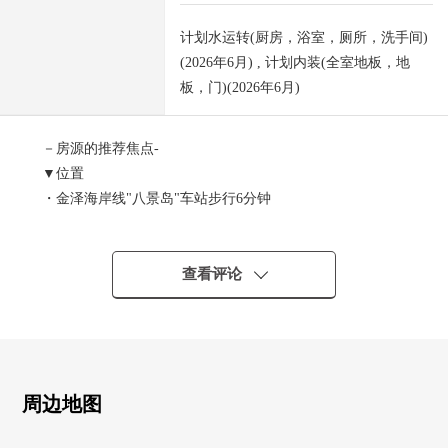
计划水运转(厨房，浴室，厕所，洗手间)
(2026年6月) , 计划内装(全室地板，地
板，门)(2026年6月)
－房源的推荐焦点-
▼位置
・金泽海岸线"八景岛"车站步行6分钟
▼Mansion的特徴
・106户全栋总户数的大的地方自治团体
查看评论
▼房间的特徴
・最上階
・约16张塌塌米LDK
・约16平米的朝南的阳台
周边地图
・有各居室收纳