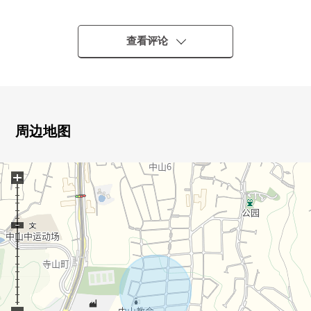
・横滨市营地铁绿线"中山"车站步行20分钟
・土地面积约64.6坪的整形地
・与道路的高低差别的少的平地
查看评论
▼建筑物的特徴
・ 新昭和施工的自由设计住宅
・ 建筑面积146.57平米的4SLDK
・ 为面向南侧道路光照良好
周边地图
・ 即使放大型电视以及沙发也被感到宽余的生活
・ 客厅和有一体感的开放式厨房
+
・ 家务流迹线被想的容易使用的房型
・ 有窗，容易换空气，亮的浴室、洗手间
・ 宽敞的入口上演开放感觉
・ 使高低差别降到最低限度的无障碍型
・ 园艺或者家庭菜园能享受的大的院子
・ 能尽情享受蜷曲者如果的3份的停车位(出自3台分车型
的)