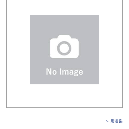
＞ 用语集