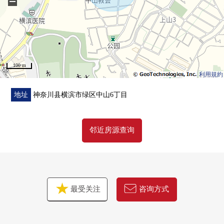
−
▼设备
・ 由于安心为全部电化舒适的住空間
・ 与家族的会话兴奋起来的开放式厨房
・ 附带能减轻家务的负担的洗碗机的组合厨房
・ 从属于便于调料的存货以及应急食品的收藏的餐具室
100 m
・ 宽敞的1坪类型的舒适的浴室单元
利用規約
・ 也便于雨天的洗衣的浴室换气干燥机的
・ 厨房.1楼西式房间有地板下边储藏室
地址
神奈川县横滨市绿区中山6丁目
・ 全居室存储空间有
・ 厕所2个地方有(一、两楼)
邻近房源查询
・ 面向朝南的阳台的亮的西式房间
・ 附带来客时便利的TV监视器的内部对讲机
▼周边环境
・位于建筑面积比50%、容积率100%第一类低层住宅专用
最受关注
咨询方式
区的土地
・容易做上山小学约520m，池之谷公园约260m和育儿的居
住环境