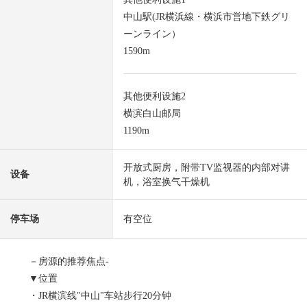
中山駅(JR横浜線・横浜市営地下鉄グリ
ーンライン）
1590m
其他便利设施2
横滨白山邮局
1190m
开放式厨房，附带TV监视器的内部对讲
设备
机，浴室换气干燥机
停车场
有空位
－房源的推荐焦点-
▼位置
・JR横滨线"中山"车站步行20分钟