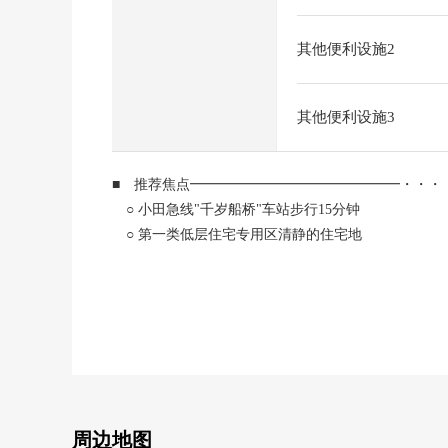
其他便利设施2
其他便利设施3
■ 推荐焦点━━━━━━━━━━━━━━━・・・
○ 小田急线"千岁船桥"车站步行15分钟
○ 第一类低层住宅专用区清静的住宅地
○ 房型2DK
○ 约4.2平米的南西阳台
■ 周边环境━━━━━━━━━━━━━━━・・・
○ 世田谷区笹原小学、约990m(步行13分钟)
○ 世田谷区樱丘中学、约1370m(步行18分钟)
○ 峰会商店砧商店、约270m(步行4分钟)
○ WELPARK世田谷樱丘商店、约260m(步行4分钟)
周边地图