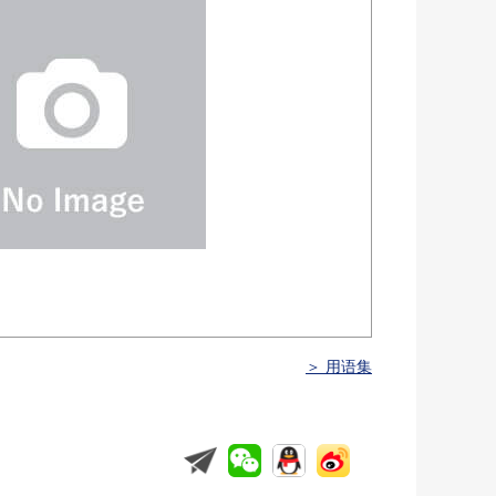
＞ 用语集