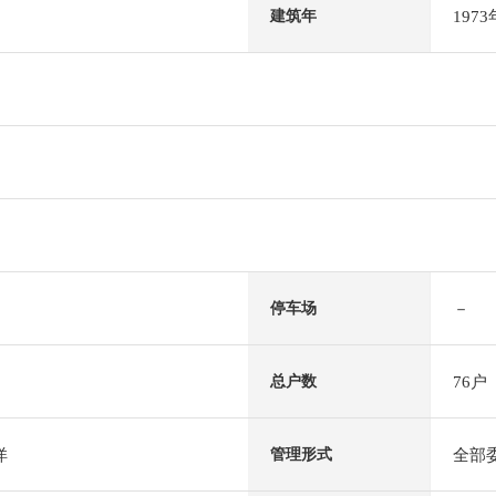
197
建筑年
－
停车场
76户
总户数
洋
全部
管理形式