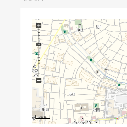
○ Lawson世田谷上用贺6丁目商店、约180m(步行3分
○ 世田谷樱丘3邮局、约420m(步行6分钟)
○ 世田谷区长靴用贺公园、约720m(步行9分钟)
+
−
100 m