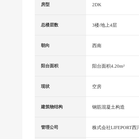
2DK
房型
3楼/地上4层
总楼层数
西南
朝向
阳台面积4.20m²
阳台面积
空房
现状
钢筋混凝土构造
建筑物结构
株式会社LIFEPORT西
管理公司