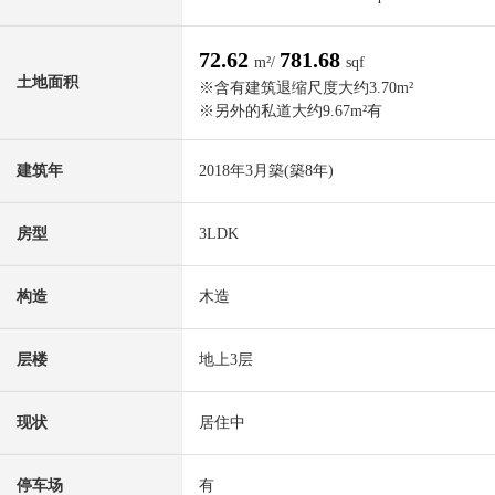
72.62
781.68
m²/
sqf
土地面积
※含有建筑退缩尺度大约3.70m²
※另外的私道大约9.67m²有
建筑年
2018年3月築(築8年)
房型
3LDK
构造
木造
层楼
地上3层
现状
居住中
停车场
有