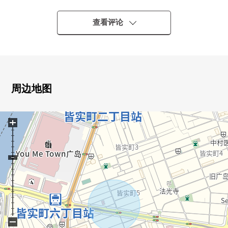
・在约10.2张塌塌米西式房间，收纳丰富的WIC的
・各房间有收纳，便于整理整顿
查看评论
・与家族的会话兴奋起来的开放式厨房
・雨天也有浴室烘干机的轻松洗涤
・ 超市·便利店、银行在步行范围以内有生活便利设施
周边地图
■ 在找想要的家方面给予帮助的━━━━━・・・
房源的详细、需讨论是如有意向，请跟我们联系。
+
−