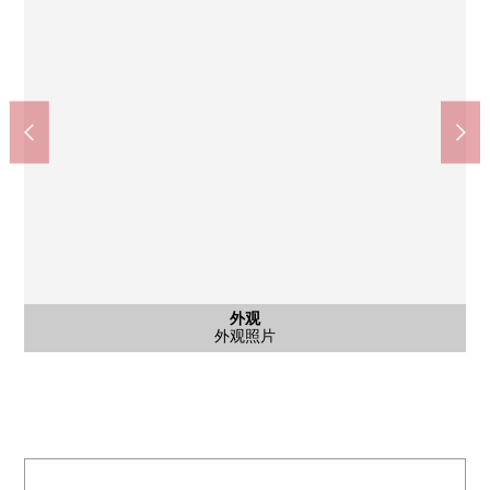
含有前面道路的外观
停车场
外观
外观
外观
广岛绿1邮局(约290m)
外观照片
外观照片
外观照片
前面道路
停车场