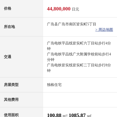
44,800,000
价格
日元
广岛县广岛市南区皆实町5丁目
所在地
> 周边地图
广岛电铁宇品线皆实町六丁目站步行4分
钟
广岛电铁宇品线广大附属学校前站步行4
交通
分钟
广岛电铁皆实线皆实町二丁目站步行8分
钟
房屋类型
独栋住宅
其他费用
100.88
1085.87
使用面积
m²/
sqf