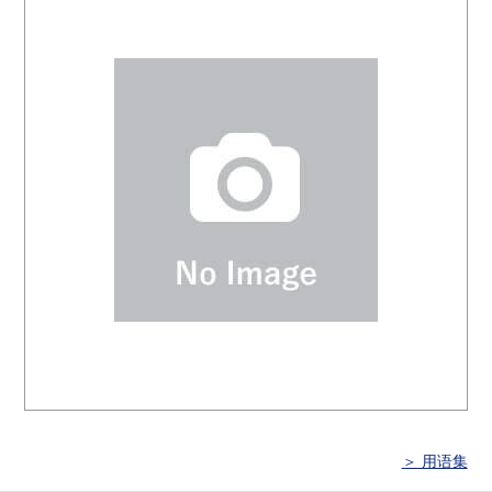
＞ 用语集