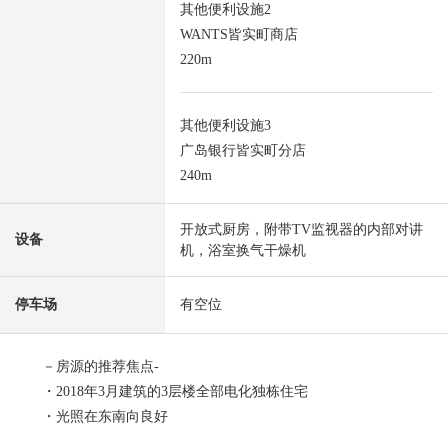
其他便利设施2
WANTS皆实町商店
220m
其他便利设施3
广岛银行皆实町分店
240m
开放式厨房，附带TV监视器的内部对讲
设备
机，浴室换气干燥机
停车场
有空位
－房源的推荐焦点-
・2018年3月建筑的3层楼全部电化独栋住宅
・光照在东南向良好
・约17.4张塌塌米LDK舒适地是空间