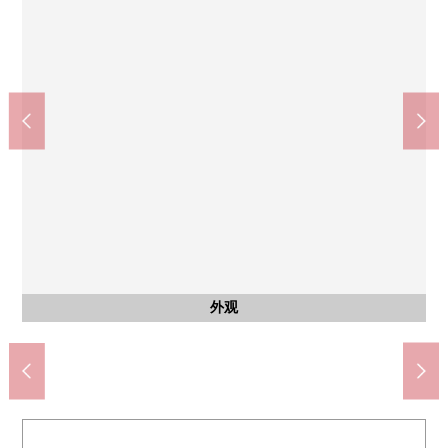
西式房间
西式房间
西式房间
共有部分
共有部分
客厅
客厅
客厅
厨房
厨房
厨房
其他
收纳
收纳
收纳
其他
收纳
WANTS旗帜町商店(约290m)
广岛市立旗帜町小学(约0m)
约10.1张塌塌米西式房间
约6.0张塌塌米西式房间
约6.3张塌塌米多功能室
浴室换气干燥暖气时机
有监视器的内部对讲机
约25.0张塌塌米客厅
约25.0张塌塌米客厅
约25.0张塌塌米客厅
约4.9张塌塌米厨房
步入式衣帽间
步入式衣帽间
自行车停放处
自行车停放处
公共汽车
走廊收纳
洗涤槽
贮藏室
停车场
3份IH
外观
洗脸
厕所
门口
阳台
外观
外观