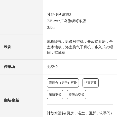
其他便利设施3
7-Eleven广岛旗帜町东店
330m
地板暖气，影像对讲机，开放式厨房，全
设备
室木地板，浴室换气干燥机，步入式衣帽
间，贮藏室
停车场
无空位
流理台（厨房）更换
浴室更换
厕所更换
盥洗台交换
翻新⁄翻新
计划水运转(厨房，浴室，厕所，洗手间)