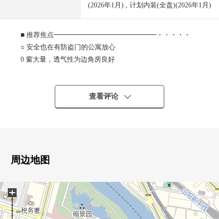
(2026年1月) , 计划内装(全盘)(2026年1月)
■ 推荐焦点━━━━━━━━━━━━━━━・・・・・
○ 安全也在有防盗门的公寓放心
0 窗大量，透气性为边角房良好
0 LDK是约29.9张塌塌米和能舒适地舒畅的空间
0 冷的冬天热脚下的地板暖气设置
0 用全室木地板式样宁静的气氛的装修
查看评论
0 一边烹调，一边会话能享用的开放式厨房
0 在浴室，采用对肩膀的瀑布浴
0 收藏步入式衣帽间，贮藏室，充实
0 有能在整个外出里收到行李的智能快递柜
周边地图
■ 2026年1月翻新完毕
━━━━━━━━━━━━━━━・・・・・
+
0 厨房、盥洗台、浴室、厕所更换
0 地板一部上貼，门一部分新设，Cross、CF所有房间交换