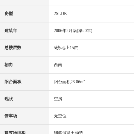
房型
2SLDK
建筑年
2006年2月築(築20年)
总楼层数
5楼/地上15层
朝向
西南
阳台面积
阳台面积23.86m²
现状
空房
停车场
无空位
建筑物结构
钢筋混凝土构造