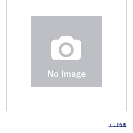
＞ 用语集