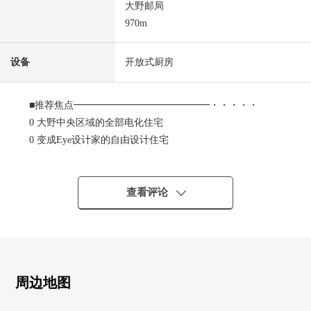
大野邮局
970m
设备
开放式厨房
■推荐焦点━━━━━━━━━━━━━━・・・・・
0 大野中央区域的全部电化住宅
0 变成Eye设计家的自由设计住宅
0 咖啡厅Style的LDK正上演宁静的气氛
0 门口→泥地收纳→大容量的餐具室→到厨房
流迹线在便利性和收纳力方面优秀
查看评论
0 洗脸室除了盥洗台之外有设备搁板，容易使用的设计
0 整体卫浴是1620个类型宽敞的空间
0 主卧室和约11.5张塌塌米很充裕，
步入式衣帽间也正邻接
0 主卧室的以前也有书斋空白，
周边地图
能埋头于远程办公以及爱好