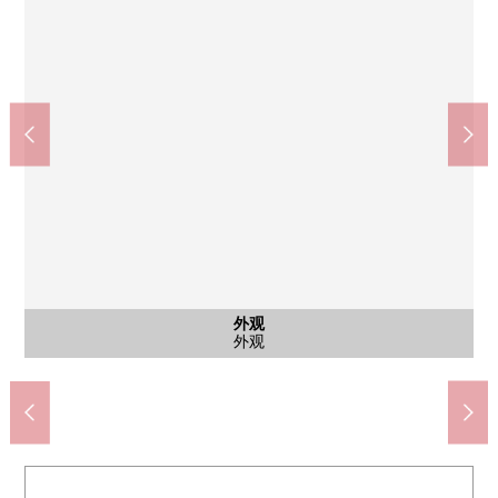
公共汽车
停车场
外观
客厅
客厅
客厅
客厅
厨房
室内
室内
洗脸
洗脸
厕所
室内
卧室
室内
门口
门口
室内
阳台
大野西小学(约400m)
日式房间
公共汽车
停车场
洗脸室
洗脸室
主卧室
主卧室
外观
客厅
客厅
客厅
客厅
厨房
餐厅
厕所
书斋
门口
门口
室内
阳台