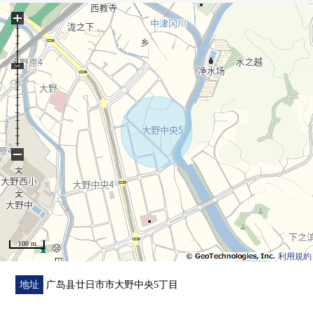
0 4台停车可以(依靠车型)
+
0 正在大野中央的缅因路上面临，大量拥有便利性
0 也有院子，能享受园艺或者家庭菜园
0 小学、中学、公园近，并且育儿环境充实
−
100 m
利用規約
地址
广岛县廿日市市大野中央5丁目