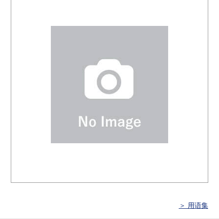
＞ 用语集