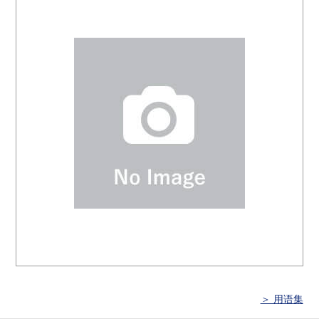
＞ 用语集