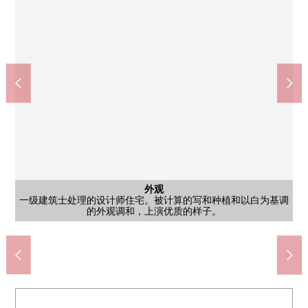
公共汽车
可以淋浴的纵横移动以及收纳搁板的折叠，并且是作为在易用性
外观
客厅
客厅
厨房
厨房
洗脸
室内
室内
院子
提供小型，根据3面镜子以及洗衣盘子下部的存储空间感觉清醒的
融入2楼西式房间北欧设计的秋牡丹花纹，给成熟稳重的空间加上
是家族能用能从2楼西式房间北侧的窗瞭望客厅的样子的设计自然
如果会话在看得见家族的脸的厨房自然出生的Style。一边注视孩
一级建筑士处理的设计师住宅。被计算的写和种植和以白为基调
音乐从被天花板装入的音箱流出来，更愉快在舒服的暂时做每天
之前的舒适的浴室。也能作为微小的晒衣架以及放松空白不仅换
有种植的中庭，被切身感到季节的变化的安慰的空间。作为烤肉
从在高度和宽度拥有舒适的窗，舒服的阳光充分明亮地满足插
調光機能付来以及客厅的嵌顶灯配合场景能把明亮自在地改变
全家便利店冈山江普通的商店(约550m)
冈山市立节操南中学校(约2600m)
HALOWS江崎商店(约1100m)
冈山市立节操明小学(约800m)
山阳医院(约850m)
3蟠邮局(约650m)
厕所
厕所
室内
室内
室内
室内
是2面采光的阳光在从2楼西式房间东南、东北一侧的亮的房间。
2F厕所无水箱马桶外表也感觉清醒，也能宽敞使用厕所空间。
有2F厕所便于打扫用品以及卫生纸的保管的收纳的厕所。
子的样子，一边菜做好，是家务有进展的舒适的空间。
以及宠物的娱乐场所，也能活用，家族的时间展开。
气而且灵活运用窗的先展开的阳台。
的外观调和，上演优质的样子。
注视互相的安心的家。
明亮和客气的重音。
印象的盥洗台。
2楼西式房间
2楼西式房间
2楼西式房间
入，室内。
的菜时间。
步行14分钟
步行11分钟
步行10分钟
步行33分钟
步行7分钟
步行9分钟
客厅
成。
洗脸
其他
门口