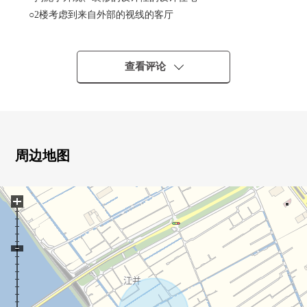
○2楼考虑到来自外部的视线的客厅
○布置建筑物内部的中庭
○在1楼和2楼分别有厕所
○洗脸室、浴室、厕所有窗，通风良好
查看评论
○能停停车场4台分(出自车型的)
○位于交通量的少的清静的住宅区
○节操明小学、节操南中学校区
[在讨论移动的顾客]
周边地图
■也把自己的家的"出售"交给三井Rehouse请
+
・虽然是否是否"出售是以前买房是以前"想重新购买可是不
知道是否最好开始什么。
・想把握拥有房地产的行情。
・因为剩下自己的家的住宅贷款所以想谈无勉强的资金计
划。
同顾客的情形相适应，合计，从住在的买房到出售，支