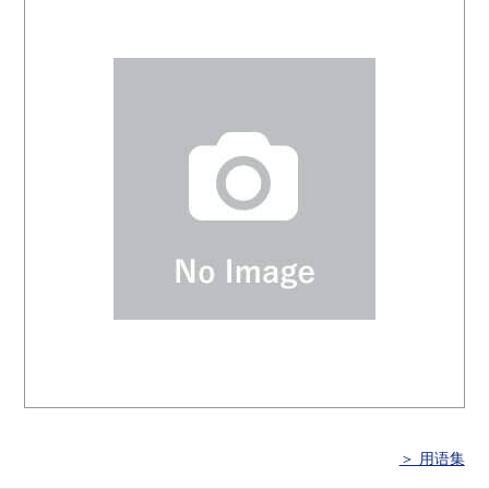
＞ 用语集