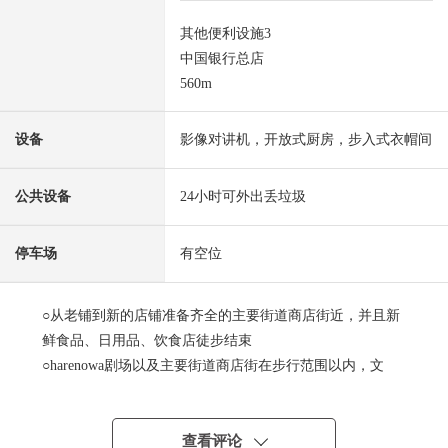
其他便利设施3
中国银行总店
560m
设备
影像对讲机，开放式厨房，步入式衣帽间
公共设备
24小时可外出丢垃圾
停车场
有空位
○从老铺到新的店铺准备齐全的主要街道商店街近，并且新
鲜食品、日用品、饮食店徒步结束
○harenowa剧场以及主要街道商店街在步行范围以内，文
化、商业、日常生活被小型汇集的区域
○有在东方，在旭川的潮流，北边看交响乐礼堂的开放感觉
的风景是魅力
查看评论