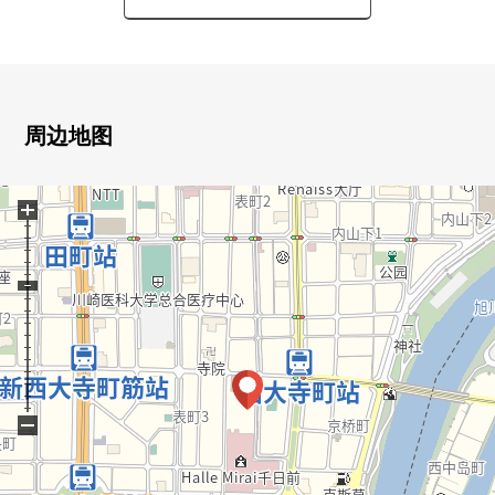
○录用几个新房时候选项的房间
・把组合厨房改为高类型&照明在的收纳&宽大的类型的换
气扇
・在厨房背面设置造付的碗橱
・对走过壁橱，收纳的灵活性设置高的可动的搁板
周边地图
・被客厅和走廊的壁面使用环保克拉(湿气以及干燥的调
整、除异味等的高功能装修材料)
+
・把浴室内照明改为嵌顶灯
・在鞋柜全身设置镜子
・被进风口24小时污染，设置闯入防止的过滤器和覆盖物
■也把自己的家的"出售"交给三井Rehouse请
・虽然是否是否"出售是以前买房是以前"想重新购买可是不
知道是否最好开始什么。
・因为剩下自己的家的住宅贷款所以想谈无勉强的资金计
−
划。
"免费评估的申请"