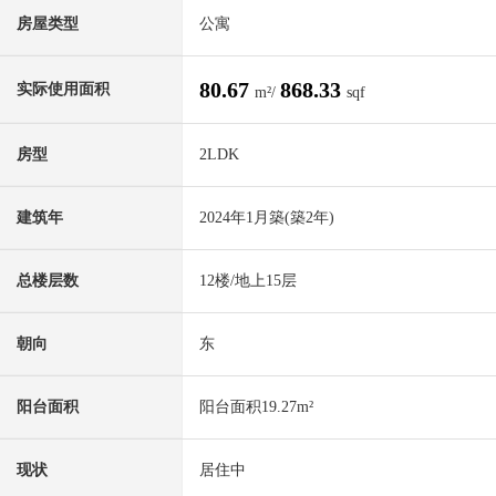
房屋类型
公寓
80.67
868.33
实际使用面积
m²/
sqf
房型
2LDK
建筑年
2024年1月築(築2年)
总楼层数
12楼/地上15层
朝向
东
阳台面积
阳台面积19.27m²
现状
居住中