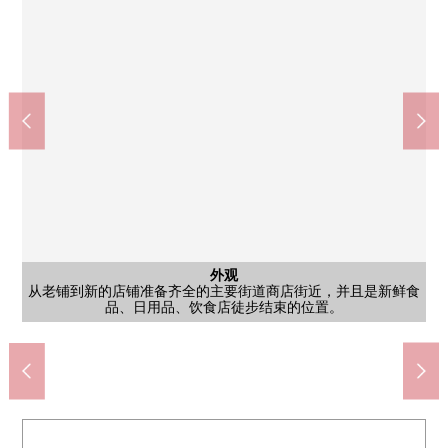
其他内省
外观
客厅
客厅
客厅
客厅
洗脸
洗脸
入口
把环保克拉(湿气以及干燥的调整、除异味等的高功能装修材料)用
从老铺到新的店铺准备齐全的主要街道商店街近，并且是新鲜食
在这里，大家聚集，用餐和快乐的会话开始。是让感到那样的幸
保养也用1具柜台型洗脸盘子是简单。保养也用1具柜台型洗脸盘
到底约5.3张塌塌米西式房间正同生活邻接，因为开口所以能利
也容易和大屏幕电视的配置对应，是容易想家具版面设计的客
开放式厨房有柜台，也能作为配餐以及微小的工作台便利地活
拥有宽大的镜子的盥洗台。是外出前面的准备容易家族花的面
采用面貌识别系统，不要钥匙以及卡，并且可以共用入口的解
川崎医科大学综合性医疗中心(约450m)
冈山市立冈山中央小学(约1490m)
冈山市立冈山中央中学(约1290m)
中国银行总店(约560m)
公共汽车
西式房间
室内
风景
风景
厨房
厨房
厕所
阳台
风景
门口
大厅
大厅
入口
正把组合厨房改为高类型&照明在的收纳&宽大的类型的换气扇。
准备了能作为交流以及休息处使用的成熟稳重的休息室。
约6.5张塌塌米西式房间是和阳台的接触中的北侧居室。
没有出自高度的压迫感，并且时尚的无水箱马桶。
客厅的扫出窗开放性地明亮地给我看房间。
布置大厅入口的Symbol树迎接来访者。
品、日用品、饮食店徒步结束的位置。
来自约5.3张塌塌米西式房间的风景
正在厨房背面设置造付的碗橱。
正把浴室内照明改为嵌顶灯。
对入口的两边，种植被准备。
来自生活一侧阳台的风景
于客厅和走廊的壁面上。
正在鞋柜全身设置镜子。
来自北侧阳台的风景
来自北侧阳台的风景
步行19分钟。
步行17分钟。
步行7分钟。
步行6分钟。
福的空间。
子是简单。
共有部分
停车场
停车场
厅。
用。
用。
积。
大厅
锭。
外观