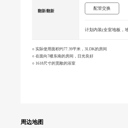
配管交换
翻新⁄翻新
计划内装(全室地板，地板
○ 实际使用面积约77.39平米，3LDK的房间
○ 在面向7楼东南的房间，日光良好
○ 1618尺寸的宽敞的浴室
○ 可饲养宠物(出自饲养细则的)
○ 能确保用地里面的停车场1台(出自车型的)
○ 冈山中央小学、冈山中央中学校区
■2026年6月中旬翻新完毕计划
厨房交换/浴室交换/盥洗台交换/厕所更换/管道的铺设全部
[在讨论移动的顾客]
■也把自己的家的"出售"交给三井Rehouse请
周边地图
・虽然是否是否"出售是以前买房是以前"想重新购买