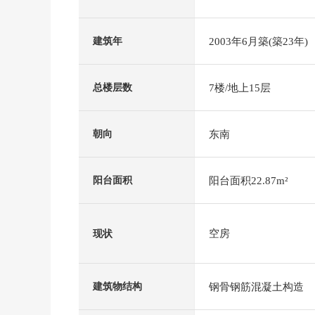
2003年6月築(築23年)
建筑年
7楼/地上15层
总楼层数
东南
朝向
阳台面积22.87m²
阳台面积
空房
现状
钢骨钢筋混凝土构造
建筑物结构