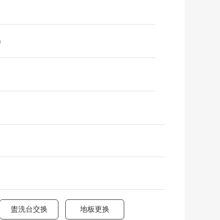
m
盥洗台交换
地板更换