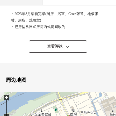
・2023年8月翻新完毕(厨房、浴室、Cross张替、地板张
替、厕所、洗脸室)
・把房型从日式房间西式房间改为
・2面阳台
・太田川医院约60m
・Yuazu户坂店约150m
查看评论
■也把自己的家的"出售"交给三井Rehouse请。
・虽然是否是否"出售是以前买房是以前"想重新购买可是不
知道是否最好开始什么。
周边地图
・想把握拥有房地产的行情。
・因为剩下自己的家的住宅贷款所以想谈无勉强的资金计
+
划。
同顾客的情形相适应，合计，从住在的买房到出售，支