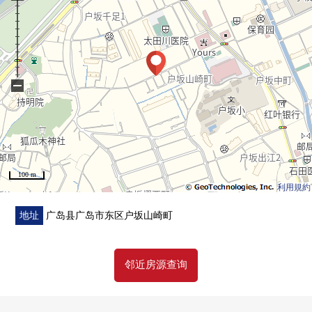
援。
首先，在免费热线，请命令拥有房地产的概要。
※也承受关于南区、东区、府中町以外的房地产的出售的
需讨论。
(因为有不能够办理的居住地所以请谅解)
−
"免费评估的申请"
免费热线0120-545-321
100 m
利用規約
地址
广岛县广岛市东区户坂山崎町
邻近房源查询