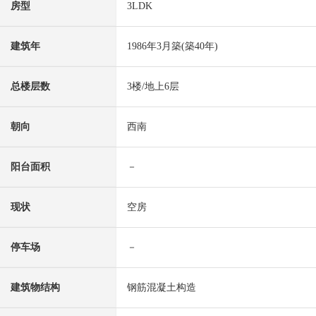
房型
3LDK
建筑年
1986年3月築(築40年)
总楼层数
3楼/地上6层
朝向
西南
阳台面积
－
现状
空房
停车场
－
建筑物结构
钢筋混凝土构造