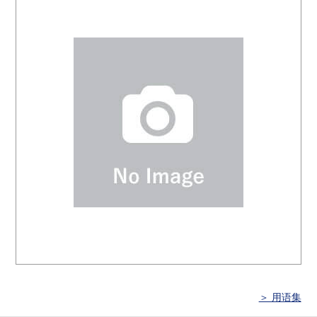
＞ 用语集