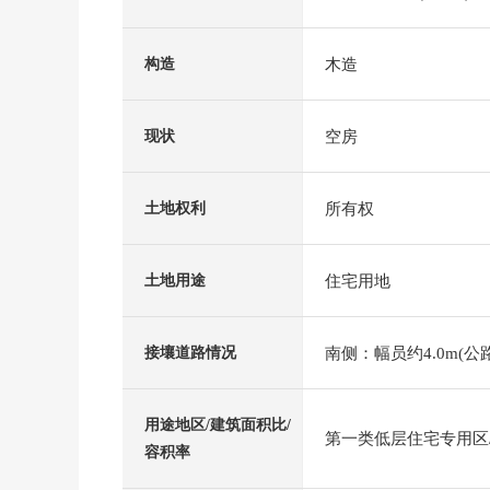
木造
构造
空房
现状
所有权
土地权利
住宅用地
土地用途
南侧：幅员约4.0m(公路
接壤道路情况
用途地区/建筑面积比/
第一类低层住宅专用区/5
容积率