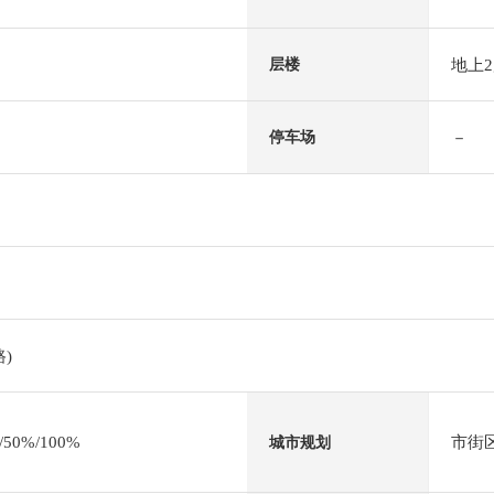
地上
层楼
－
停车场
)
0%/100%
市街
城市规划