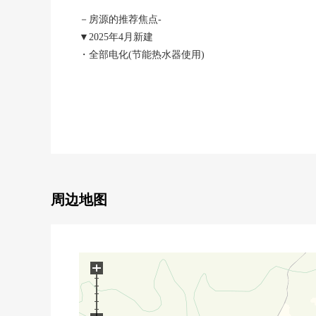
－房源的推荐焦点-
▼2025年4月新建
・全部电化(节能热水器使用)
・从属于院子并且朝南
・停车位宽敞
・在室内晒干，也可以使用的便利的日光浴室
■ 在找想要的家方面给予帮助的━━━━━・・・
房源的详细、需讨论是如有意向，请跟我们联系。
周边地图
+