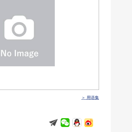
＞ 用语集