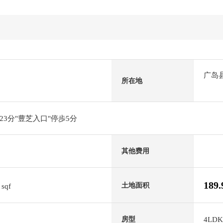
广岛
所在地
3分"豊芝入口"停歩5分
其他费用
2
189
土地面积
sqf
4LDK
房型