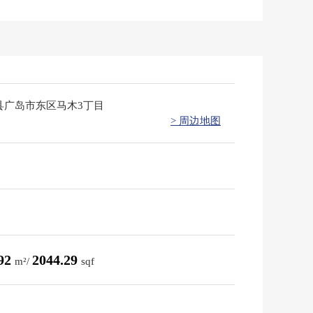
县广岛市东区马木3丁目
> 周边地图
.92
2044.29
m²/
sqf