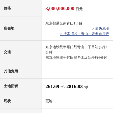
3,000,000,000
价格
日元
东京都港区南青山1丁目
所在地
> 周边地图
> 搜索涩谷・青山・表参道房产
东京地铁线半藏门线青山一丁目站步行7
交通
分钟
东京地铁线千代田线乃木坂站步行6分钟
其他费用
261.69
2816.83
土地面积
m²/
sqf
现状
更地