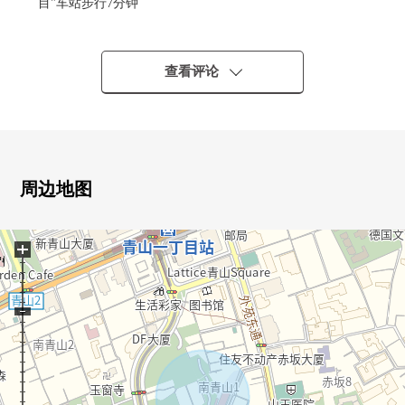
目"车站步行7分钟
○东京地铁线千代田线"乃木坂"车站步行6分钟
○建蔽率80%、容积率500%
0在公开招募面积261.69平米中，66.05平米是供公众使用的
查看评论
道路部分。
※正作为时候之间的出借的停车场使用现状。
销售契约以后，打算在卖主解除，但是到解除契约需要大
约1个月左右。
周边地图
+