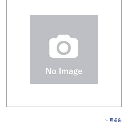
＞ 用语集