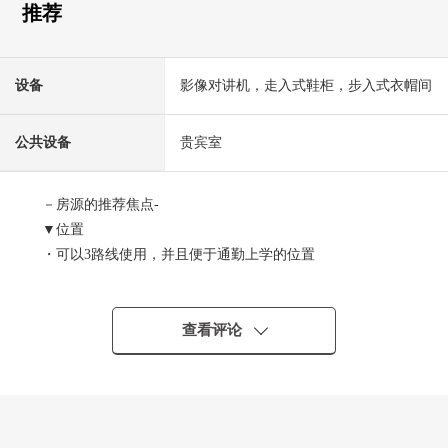
推荐
设备
影像对讲机，走入式鞋柜，步入式衣帽间
公共设备
贵宾室
－房源的推荐焦点-
▼位置
・可以3路线使用，并且便于通勤上学的位置
・JR中央线，JR中央、总武缓行线，东京Metro东西线"中
野"车站步行6分钟
查看评论
▼Mansion的特徴
・三井不动产集团×大小规模复合再开发
・三井不动产RESIDENTIAL株式会社开发并分售
"Park City"系列