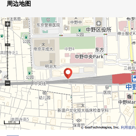
・东急建设施工
周边地图
・免震×ZEH-M Oriented认定
・充实的共用部(Breeze/AIRS)
+
○派对房兼的贵宾室
(预订制，清扫、亚麻布交换等的实际费用负担有)
○研究房·Fitness Room(利用可24小时)
○家庭休息室/洗衣店
(可利用24小时洗衣店机器收费)
・有各层垃圾堆放处
・保护舒适的生活的安全
0附带彩色监视器的免持内部对讲机
−
0服务生系统
(供火灾、防止犯罪、非常警报，急救使用的按钮)
0防止犯罪感应器(除去门口门、最上階住戸的窗(FIX窗
的))
0防盗门系统0智能钥匙读取器
100 m
0监视照相机
利用規約