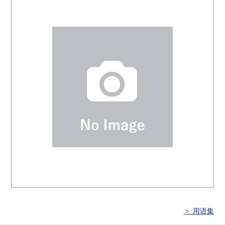
＞ 用语集