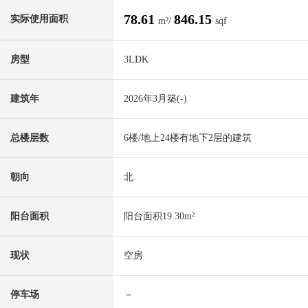
78.61
846.15
实际使用面积
m²/
sqf
房型
3LDK
建筑年
2026年3月築(-)
总楼层数
6楼/地上24楼有地下2层的建筑
朝向
北
阳台面积
阳台面积19.30m²
现状
空房
停车场
－