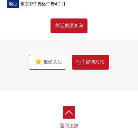
▼房间的特徴
地址
东京都中野区中野4丁目
・实际使用面积78.61平米
・房型3LDK+WIC+SIC
邻近房源查询
・在全居室有收纳
・1418尺寸的公共汽车
・在边角房希望近邻的公园的绿的住戸
▼周边环境
最受关注
咨询方式
・同四季的森公园邻接的绿丰富的居住环境
・到东京警察医院约580m
■ 在找想要的家方面给予帮助的━━━━━・・・
房源的详细、需讨论是如有意向，请跟我们联系。
返回顶部