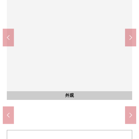
公共汽车
共有部分
共有部分
外观
风景
风景
风景
风景
客厅
客厅
客厅
厨房
厨房
卧室
卧室
洗脸
厕所
室内
阳台
外观
外观