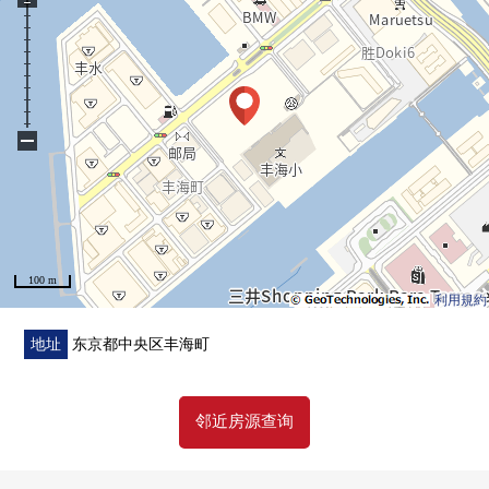
○ 打算在2026年11月完成
○ 制震、控制振动构造使用
○ 直接基础构造
○ 双重的地板结构
○ 有人24小时的管理(夜间保安)
−
○ 礼宾服务
○ 双层防盗门
○ 各层垃圾堆放处有(扔垃圾可24小时)
○ 可饲养宠物（有规定）
○ 租赁自行车设置
100 m
○ 智能快递柜有
利用規約
■ 充实的共用设施(※部分收费)
地址
东京都中央区丰海町
[2楼]
○ 开放的休息室
邻近房源查询
(有创造性的空白，儿童乐园区)
○ 家庭派对房
○ 音乐演播室