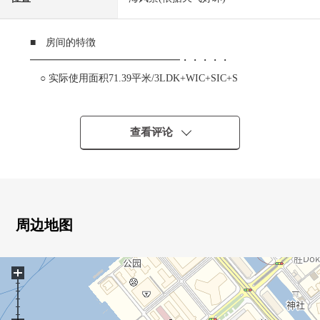
■ 房间的特徴
━━━━━━━━━━━━━━━・・・・・
○ 实际使用面积71.39平米/3LDK+WIC+SIC+S
○ 适合34楼部分东面的住戸
○ 在厨房垃圾处理器有
○ 丰富的存储空间
查看评论
・约01.7张塌塌米步入式鞋柜
・约0.7张塌塌米步入式衣帽间
・约0.6张塌塌米储藏室
・专有防灾仓库面积：0.93平米
・全居室收纳有
周边地图
■ Mansion的特徴
+
━━━━━━━━━━━━━━━・・・・・
○ 充分感到海和空的家
○ 以曲线为基调的局Forme