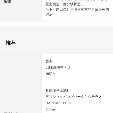
备注
凝土构造一部分铁骨造"。
※不可以出自分售时候卖主的售后服务的
继承。
推荐
超市
LIFE胜哄中间店
1060m
其他便利设施1
三井ショッピングパークららテラス
HARUMI FLAG
1140m