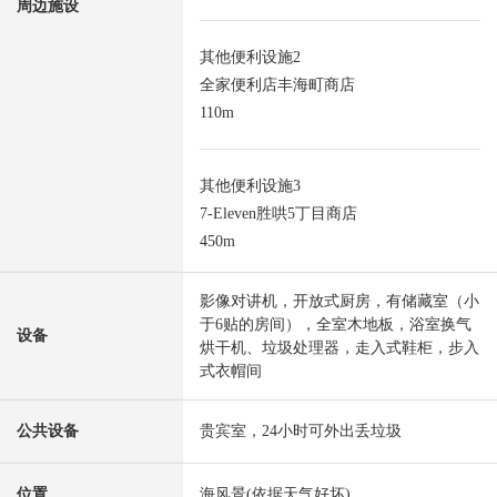
周边施设
其他便利设施2
全家便利店丰海町商店
110m
其他便利设施3
7-Eleven胜哄5丁目商店
450m
影像对讲机，开放式厨房，有储藏室（小
于6贴的房间），全室木地板，浴室换气
设备
烘干机、垃圾处理器，走入式鞋柜，步入
式衣帽间
公共设备
贵宾室，24小时可外出丢垃圾
位置
海风景(依据天气好坏)