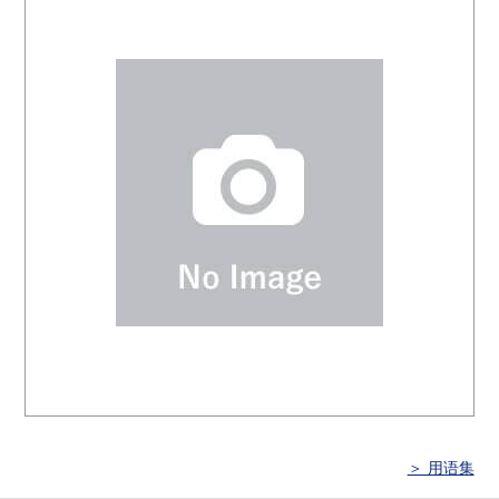
＞ 用语集