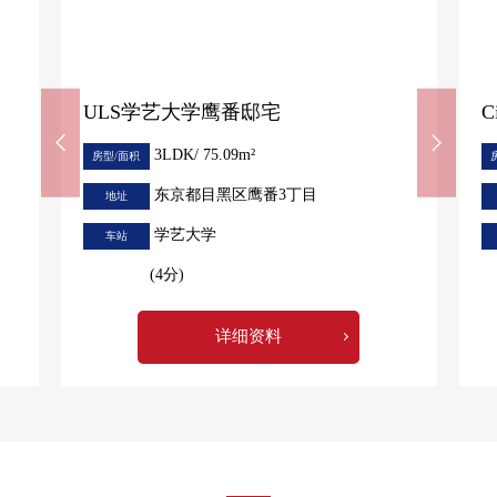
○ 心灵治疗Forest
○ 水Terrace
○ 小孩Park
○ 房间(按照主题不同的室外区域)
ULS学艺大学鹰番邸宅
C
3LDK/ 75.09m²
房型/面积
东京都目黑区鹰番3丁目
地址
学艺大学
车站
(4分)
详细资料