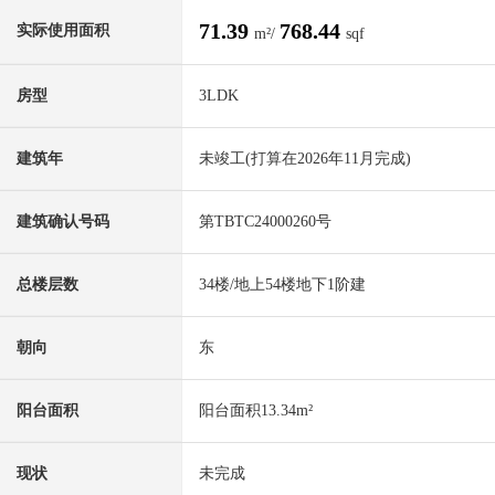
71.39
768.44
实际使用面积
m²/
sqf
房型
3LDK
建筑年
未竣工(打算在2026年11月完成)
建筑确认号码
第TBTC24000260号
总楼层数
34楼/地上54楼地下1阶建
朝向
东
阳台面积
阳台面积13.34m²
现状
未完成