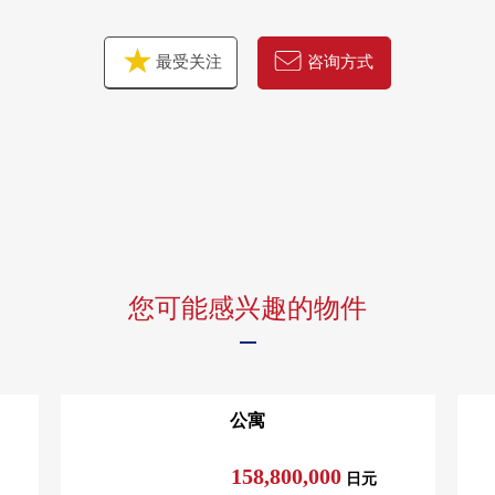
○ 洗衣店角
[3楼]
最受关注
咨询方式
○ 休息室
○ 图书
○ 研究房
○ 会议室
○ 包房小房间
○ Fitness Room
○ 高尔夫球范围
○ 开放的Terrace
○ 游戏室
您可能感兴趣的物件
○ 贵宾室
[51楼]
○ Sky休息室
○ Sky派对休息室
公寓
○ Sky SPA客人
[室外]
158,800,000
日元
○ Hill top Green