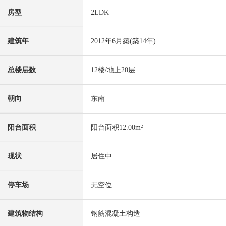
房型
2LDK
建筑年
2012年6月築(築14年)
总楼层数
12楼/地上20层
朝向
东南
阳台面积
阳台面积12.00m²
现状
居住中
停车场
无空位
建筑物结构
钢筋混凝土构造