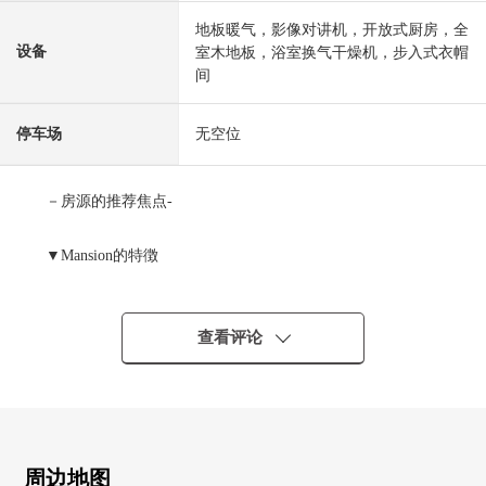
地板暖气，影像对讲机，开放式厨房，全
设备
室木地板，浴室换气干燥机，步入式衣帽
间
停车场
无空位
－房源的推荐焦点-
▼Mansion的特徴
・从名铁丰田线"米野木"车站步行2分钟
・全台平面式停车场
・免震构造Mansion
查看评论
・可饲养宠物(有细则)
▼房型的特徴
・约21.2张塌塌米客厅·餐厅
・在客餐厅部分东面，地板暖气有
周边地图