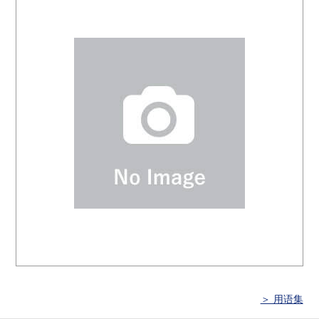
＞ 用语集