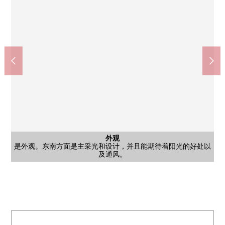
外观
是外观。东南方面是主采光和设计，并且能期待着阳光的好处以
入口
是入口。门柱用砖风格有稳重的感，舒适是某一个设计。
MAXVALU米野木商店(约230m)
梨子的树小学(约1100m)
日进东中学(约2000m)
及通风。