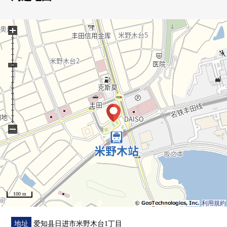
・1418尺寸的浴室
・附带餐具冲洗烘干机的组合厨房
+
・雨天也附带安心的浴室烘干机
▼周边环境
・MAXVALU米野木商店步行3分钟(约230m)
・AOKI药房米野木商店步行3分钟(约210m)
■ 在找想要的家方面给予帮助的━━━━━・・・
−
房源的详细、需讨论是如有意向，请跟我们联系。
100 m
利用規約
地址
爱知县日进市米野木台1丁目