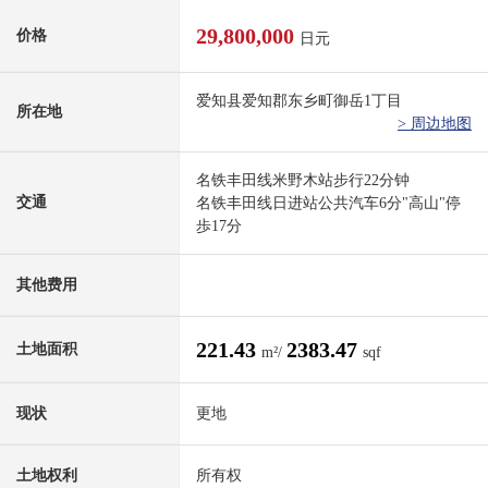
29,800,000
价格
日元
爱知县爱知郡东乡町御岳1丁目
所在地
> 周边地图
名铁丰田线米野木站步行22分钟
交通
名铁丰田线日进站公共汽车6分"高山"停
歩17分
其他费用
221.43
2383.47
土地面积
m²/
sqf
现状
更地
土地权利
所有权