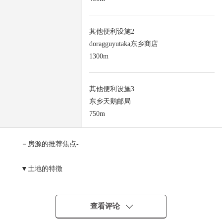
其他便利设施2
doragguyutaka东乡商店
1300m
其他便利设施3
东乡天鹅邮局
750m
－房源的推荐焦点-
▼土地的特徴
・没有建筑条件
能在喜欢的House厂商建造
・土地面积221.43平米(约66.98坪)
查看评论
・东南一侧前面道路幅员约5.9m，正面宽度约9.4m