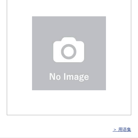
＞ 用语集