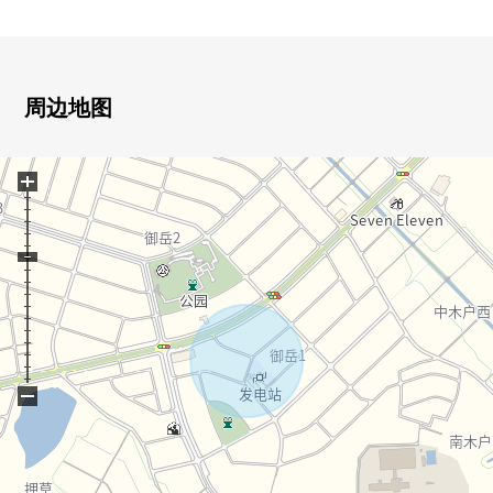
▼周边环境
・到东乡町立诸车轮小学步行7分钟(约510m)
・到东乡町立诸车轮中学步行8分钟(约590m)
周边地图
・步行10分钟的范围以内有超市，便利店，邮局
+
■ 在找想要的家方面给予帮助的━━━━━・・・
房源的详细、需讨论是如有意向，请跟我们联系。
−