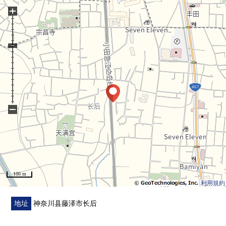
+
・高的双重的遮音性地板结构
▼设备
・浴室是1317尺寸
・便于不在时的行李领取的智能快递柜
・对防止犯罪有用的防盗门
▼周边环境
−
・天神添公園約60m
・长后小学约720m
■在找想要的家方面给予帮助的━━━━━・・・
房源的详细、需讨论是如有意向，请跟我们联系。
100 m
利用規約
地址
神奈川县藤泽市长后