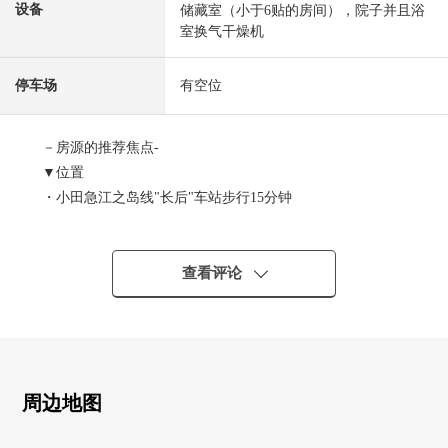
设备
储藏室（小于6贴的房间），院子并且浴
室换气干燥机
停车场
有空位
－房源的推荐焦点-
▼位置
・小田急江之岛线"长后"车站步行15分钟
▼房间的特徴
・从属于能用独栋住宅感觉使用的38平米的东西(约11.49
查看评论
坪)专用的院子的(使用费每月费用1,100日元)园艺在多目的
可以使用(出自细则的)
・阳光在朝南的房间良好
・约14.0张塌塌米LDK
・有全居室收纳
周边地图
・家族的会话兴奋起来的开放式柜台厨房
・在居室内，被设计FLAT层