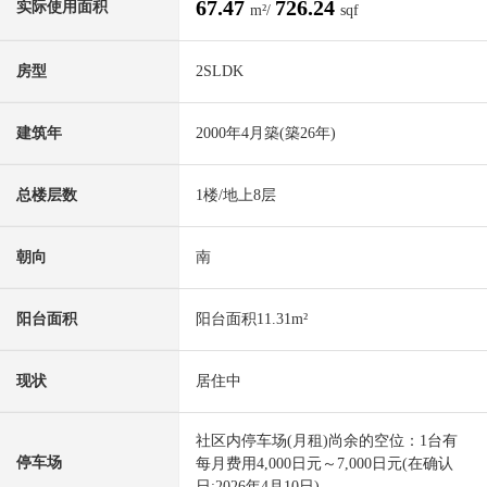
67.47
726.24
实际使用面积
m²/
sqf
房型
2SLDK
建筑年
2000年4月築(築26年)
总楼层数
1楼/地上8层
朝向
南
阳台面积
阳台面积11.31m²
现状
居住中
社区内停车场(月租)尚余的空位：1台有
停车场
每月费用4,000日元～7,000日元(在确认
日:2026年4月10日)