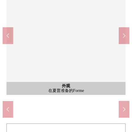
共有部分
共有部分
共有部分
共有部分
停车场
停车场
外观
院子
入口
入口
入口
入口
外观
在在用地北侧的集会室，在多目的可以利用
像给彩色玻璃上色的酒店的大厅入口
约11.4坪的舒服的阳光的照射的院子
doragguseimusu长后商店(约680m)
对防止犯罪有用的防盗门的安全
7-Eleven藤泽长后东店(约560m)
OdakyuOX长后商店(约1080m)
感到镶玻璃的品格的入口入口
藤泽湘南台医院(约860m)
有稳重的感的入口入口
在夏普准备的Forme
天神添公園(约60m)
高仓中学(约1870m)
长后小学(约720m)
自行车停放处
Mansion名牌
Mansion外观
停车场1/2
停车场2/2
入口入口