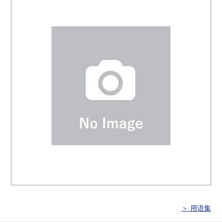
＞ 用语集