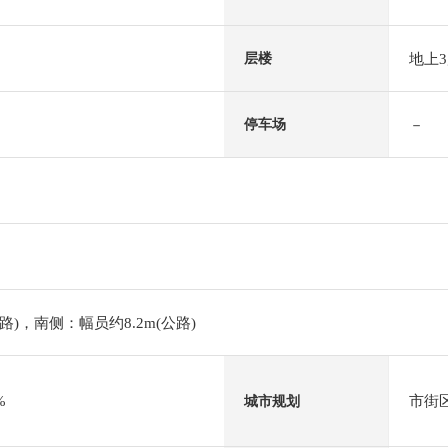
地上
层楼
－
停车场
路)，南侧：幅员约8.2m(公路)
%
市街
城市规划