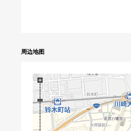
▼建筑物的特徴
・南、东面道路面向开放性的位置
・从屋顶眺望周围
▼房间的特徴
・2面采光的明亮地是开放性的客厅
・房间难以充满烹调的味的独立厨房
・可以在1F，作为简单的烹调的小厨房
周边地图
■ 在找想要的家方面给予帮助的━━━━━・・・
房源的详细、需讨论是如有意向，请跟我们联系。
+