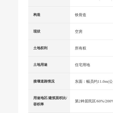
铁骨造
构造
空房
现状
所有权
土地权利
住宅用地
土地用途
东面：幅员约11.0m(公
接壤道路情况
用途地区/建筑面积比/
第2种居民区/60%/200
容积率