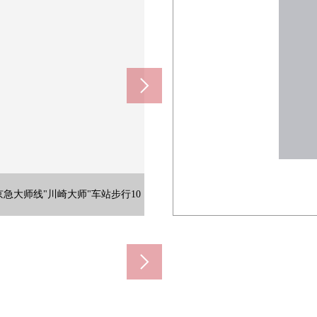
m)
m)
m)
像能玩的公园。对与小的孩子的每
的书包或者体操衣等的有有的包的
多的商店。因参拜者而热闹，新年
食品或者加工食品、家常菜等的丰富的
到京急大师线"川崎大师"车站步行10
性，一边是出现切身感到自然的位
约600m)
0m)
没正邻接所以能享受宽松的风景。
人的眼睛，充分享用私人的时间。
m，南侧约8.2m(一起，公路)。
停车场87台分，可以坐车的访问。
到深夜从事经营能顺路去工作回来。
担一次晒床上用品。
担的少的距离。
活力。
桌。
好。