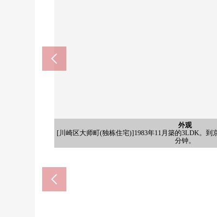
ＯＫ川崎大师商店(约560
川崎市立大师小学(约420
川崎大师平间寺庙(约290
大师公园(约10m)
外观
外观
步行1分钟。有玩具以及广场，是孩子增长，增长，好
步行6分钟。对小的孩子来说，重的小学生用的双肩背
步行4分钟。以消病除灾出名。在参拜用的道路排列许
步行7分钟。营业时间是从10:00到21:00。用新鲜
[川崎区大师町(独栋住宅)]1983年11月築的3LDK。
[当地外观照片]步行范围以内有公园。一边有便利
maibasukketo川崎大师站前店(
Maruetsu出来野商店(约81
含有前面道路的外观
其他当地
其他当地
风景
客厅
厨房
室内
室内
室内
厨房
门口
外观
[来自屋顶的风景]因为遮挡眼前的视界的大的建筑物
[屋顶]是宽敞的空间。下午茶时间或者日光浴不在意
[含有前面道路的当地照片]前面道路的幅员是东面约11
步行11分钟。营业时间是从9:00到21:00。被准备
步行8分钟。营业时间是从7:00到24:00。为直
[屋顶]阳光倾注到。为面积有能力承
上学是1工作。对低年级的孩子是负
参拜Season特别有严重的
物品筹集支持每天的餐
天的出去的地方而言正
[2楼组合厨房]
[3楼西式房间]
[3楼西式房间]
[正门大厅]
[2楼客厅]
[1楼客厅]
[1楼厨房]
分钟。
置。
外观