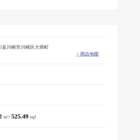
川县川崎市川崎区大师町
> 周边地图
82
525.49
m²/
sqf