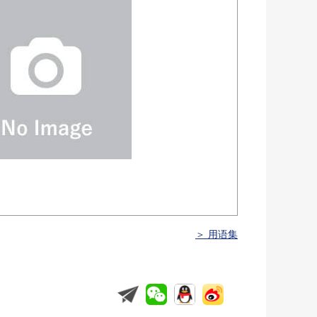
＞ 用语集