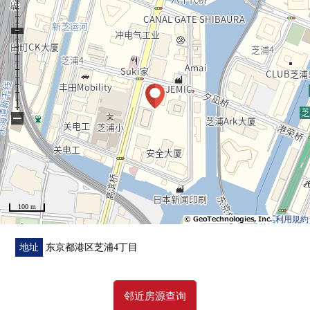
■ 翻新(2025年6月完工)
━━━━━━━━━━━━━━━・・・・・
○Cross所有房间张替换
○厕所更换
○客餐厅地板鸣响，纠正部分
−
■ Proud Tower芝浦
━━━━━━━━━━━━━━━・・・・・
○ 2023年1月竣工
○ 421户总户数的大规模的Tower Mansion
100 m
○ 免震构造
利用規約
○ 双重的地板、双重天花板设计
○ 消除小梁的突出的博伊德斯拉夫施工方法
地址
东京都港区芝浦4丁目
○ 经常的微风量换气系统
○ TES式热水供应器"eco大鲨鱼"使用
邻近房源查询
○ 安心的24小时安全系统