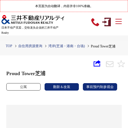
本页面为自动翻译，内容并非100%准确。
日本不动产买卖，交给龙头企业的三井不动产
Realty
TOP
自住用房源查询
湾岸(芝浦・港南・台场)
Proud Tower芝浦
Proud Tower芝浦
公寓
翻新＆改装
事前预约制参观会