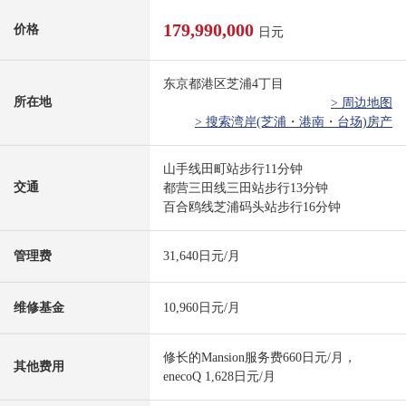
179,990,000
价格
日元
东京都港区芝浦4丁目
所在地
> 周边地图
> 搜索湾岸(芝浦・港南・台场)房产
山手线田町站步行11分钟
交通
都营三田线三田站步行13分钟
百合鸥线芝浦码头站步行16分钟
管理费
31,640日元/月
维修基金
10,960日元/月
修长的Mansion服务费660日元/月，
其他费用
enecoQ 1,628日元/月