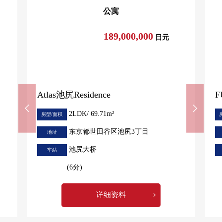
公寓
189,000,000
日元
Atlas池尻Residence
F
2LDK/ 69.71m²
房型/面积
东京都世田谷区池尻3丁目
地址
池尻大桥
车站
(6分)
详细资料