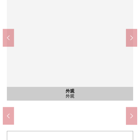
芝浦港公园(约1270m)
公共汽车
共有部分
共有部分
共有部分
共有部分
共有部分
航空照片
航空照片
外观
客厅
客厅
客厅
客厅
厨房
厨房
卧室
卧室
室内
室内
室内
室内
洗脸
洗脸
厕所
收纳
门口
风景
风景
阳台
入口
Lawson芝浦4丁目商店(约140m)
肉花正超市芝浦商店(约420m)
西式房间大约5.0J(阳台一侧)
西式房间大约5.0J(阳台一侧)
普拉塔努斯公园(约520m)
港区立芝浦小学(约250m)
musubu田町(约820m)
爱育医院(约1130m)
港南中学(约1310m)
家庭休息室·小孩角
Plaza View Terrace
西式房间大约5.0J
西式房间大约5.0J
大约15.7J的LDK
大约15.7J的LDK
大约15.7J的LDK
大约15.7J的LDK
来自阳台的风景
来自阳台的风景
独立盥洗台
独立盥洗台
步行16分钟
组合厨房
组合厨房
公共汽车
共用部分
共用部分
共有部分
航空照片
航空照片
主卧室
主卧室
外观
厕所
碗橱
门口
阳台
入口