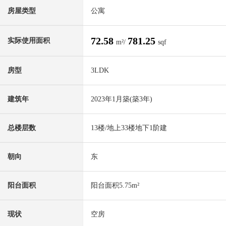
房屋类型
公寓
72.58
781.25
实际使用面积
m²/
sqf
房型
3LDK
建筑年
2023年1月築(築3年)
总楼层数
13楼/地上33楼地下1阶建
朝向
东
阳台面积
阳台面积5.75m²
现状
空房