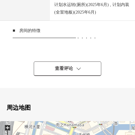
计划水运转(厕所)(2025年6月) , 计划内装
(全室地板)(2025年6月)
■ 房间的特徴
━━━━━━━━━━━━━━━・・・・・
○从客餐厅、阳台看彩虹大桥的东面朝向的住戸(依据天气
好坏)
○实际使用面积72.58平米的3LDK型的房间
查看评论
○ 组合厨房(有餐具冲洗烘干机，垃圾处理器，净水器)
○ 约15.7张塌塌米宽敞的LDK(有地板暖气)
○ 存储空间
3个地方壁橱(约7.0张塌塌米西式房间、约5.0张塌塌米
西式房间)
周边地图
箱(客餐厅)
鞋櫃其他
+