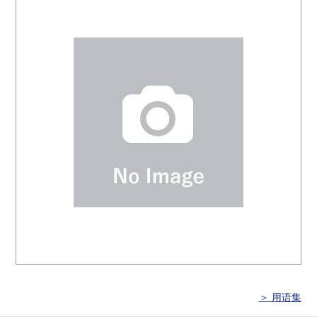
＞ 用语集