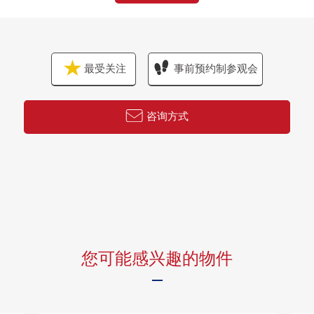
○ 无接触键·免持钥匙使用
○ 像酒店的礼宾服务
○ 24小时可外出丢垃圾
○ 有快递保管柜
最受关注
事前预约制参观会
■ 交通交通━━━━━━━━━━━━━━━・・・・・
咨询方式
○ JR山手线、京浜东北线"田町"车站步行11分钟
○ 都营三田线、浅草线"三田"车站步行13分钟
○ 百合鸥线"芝浦阜头"车站步行16分钟
您可能感兴趣的物件