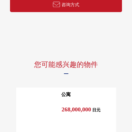
・网球场其他
咨询方式
■
在找想要的家方面给予帮助的━━━━━・・・
房源的详细、需讨论是如有意向，请跟我们联系。
您可能感兴趣的物件
公寓
268,000,000
日元