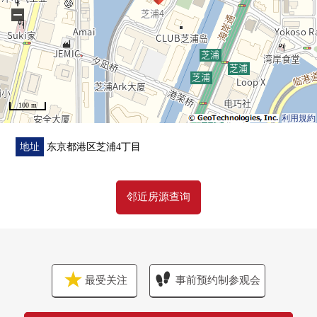
−
▼Mansion的特徴
・被块翻新开发的芝浦Island的
对岸边桥膨胀耸立的地上49阶建超高层Tower公寓
・三井不动产株式会社其他开发并分售×株式会社鹿岛建设
设计、施工
100 m
・采用像管子形地在建筑物外围部和中间部分汇集支持住
利用規約
棟的柱子和梁的双管状结构
・樓板厚度是考虑最大350mm，层高3，发挥250mm的双重
地址
东京都港区芝浦4丁目
的地板双重天花板，遮音性的墙构造
・24小时有人管理，礼宾服务
邻近房源查询
・可饲养宠物(有特殊规则)
▼共用设施(部分收费)
・View休息室(30楼)
・洗衣店房间，会议室(3楼)
最受关注
事前预约制参观会
・文化房，贵宾室，Fitness Room，兒童房，派对房(2楼)
・AQUATERRA(1楼)