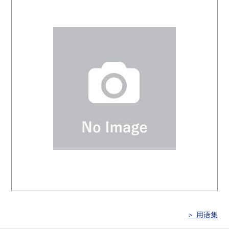
＞ 用语集