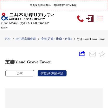
本页面为自动翻译，内容并非100%准确。
日本不动产买卖，交给龙头企业的三井不动产
Realty
TOP
自住用房源查询
湾岸(芝浦・港南・台场)
芝浦Island Grove Tower
芝浦Island Grove Tower
公寓
事前预约制参观会