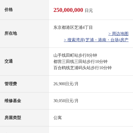
250,000,000
价格
日元
东京都港区芝浦4丁目
所在地
> 周边地图
> 搜索湾岸(芝浦・港南・台场)房产
山手线田町站步行8分钟
交通
都营三田线三田站步行10分钟
百合鸥线芝浦码头站步行10分钟
管理费
26,900日元/月
维修基金
30,050日元/月
房屋类型
公寓