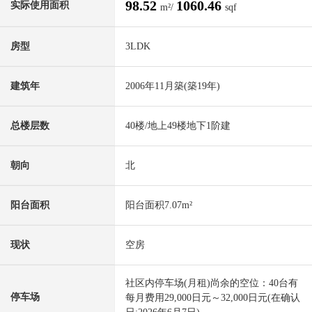
98.52
1060.46
实际使用面积
m²/
sqf
房型
3LDK
建筑年
2006年11月築(築19年)
总楼层数
40楼/地上49楼地下1阶建
朝向
北
阳台面积
阳台面积7.07m²
现状
空房
社区内停车场(月租)尚余的空位：40台有
停车场
每月费用29,000日元～32,000日元(在确认