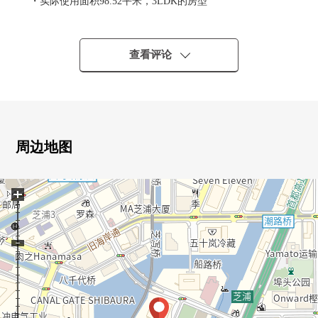
・实际使用面积98.52平米，3LDK的房型
・风景关于40楼部分东北采光房良好
・看彩虹大桥※依据天气好坏
・约3.6张塌塌米厨房(餐具室有)
查看评论
・2面盘子的洗脸室
・翻新履历有(2025年7月热水供应器、厕所更换)
▼设备
・地板暖气(客餐厅部分)
周边地图
・1620尺寸的整体卫浴
・丰富的收藏
+
WIC/壁橱/走廊收纳/毛巾收纳处/门口收纳其他
▼位置
・能使用5线路3车站
・JR山手线、京浜东北线"田町"车站步行8分钟
・都营三田线、浅草线"三田"车站步行10分钟
・百合鸥线"芝浦阜头"车站步行10分钟