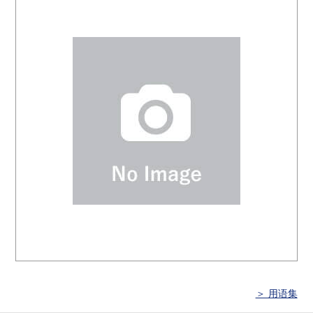
＞ 用语集