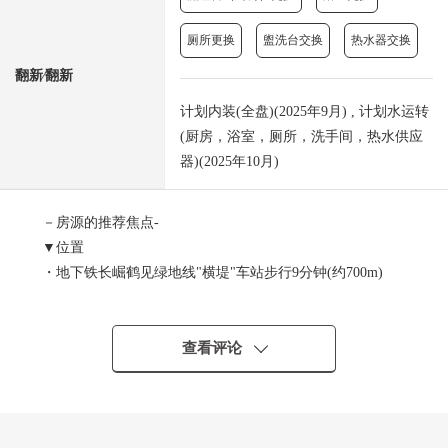
厕所更换
盥洗台交换
热水器交换
翻新⁄翻新
计划内装(全盘)(2025年9月) , 计划水运转
(厨房，浴室，厕所，洗手间，热水供应
器)(2025年10月)
－房源的推荐焦点-
▼位置
・地下铁长崛鹤见绿地线"横堤"车站步行9分钟(约700m)
▼Mansion的特徴
・7层楼RC造，79户总户数的Mansion
查看评论
・可饲养宠物(出自规章的限制有)
▼房间的特徴
・实际使用面积70.40平米，2LDK的房型