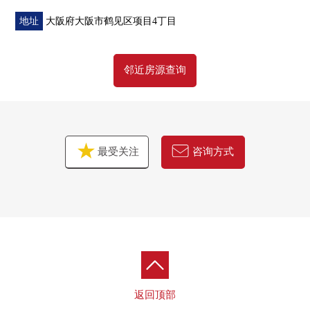
・配电板
・开关，插座
地址
大阪府大阪市鹤见区项目4丁目
・Cross，地板，CF换新
・嵌顶灯新设
邻近房源查询
▼周边环境
・7-Eleven大阪海滨3丁目商店步行3分钟(约240m)
・桑迪鹤见项目店步行1分钟(约40m)
・美食城鹤见商店步行2分钟(约140m)
最受关注
咨询方式
■ 在找想要的家方面给予帮助的━━━━━・・・
房源的详细、需讨论是如有意向，请跟我们联系。
返回顶部