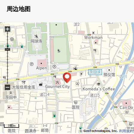
・作为阳光良好度的面朝东的房间
周边地图
・通风在6楼部分的房间良好
+
▼设备
・洗碗机
・净水器
・浴室烘干机
・温水冲洗马桶座
▼翻新内容(2025年10月实施)
・组合厨房
−
・整体卫浴
・厕所
・盥洗台
・热水供应器
・洗衣槽
100 m
・门
利用規約