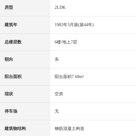
房型
2LDK
建筑年
1982年3月築(築44年)
总楼层数
6楼/地上7层
朝向
东
阳台面积
阳台面积7.68m²
现状
空房
停车场
无
建筑物结构
钢筋混凝土构造