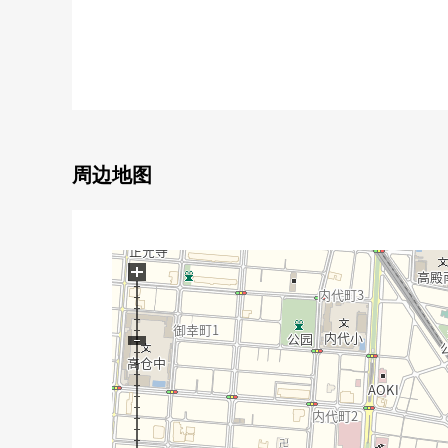
▼建筑物的特徴
・土地面积80.03平米，3层楼独栋住宅住宅
▼房间的特徴
・建筑面积124.22平米，4SLDK的房型
周边地图
▼设备
・停车位
・中庭
・日式房间
+
・开放式厨房
▼周边环境
・中小学步行10分钟的范围以内
・全家便利店成长5丁目商店步行4分钟(约300m)
・杉药房关目商店步行4分钟(约300m)