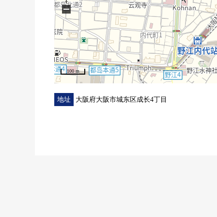
−
■ 在找想要的家方面给予帮助的━━━━━・・・
房源的详细、需讨论是如有意向，请跟我们联系。
100 m
地址
大阪府大阪市城东区成长4丁目