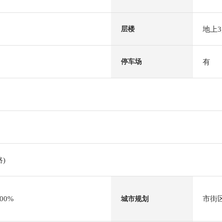
地上
层楼
有
停车场
)
00%
市街
城市规划