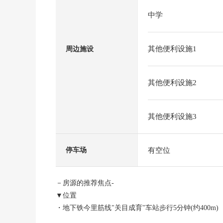
中学
其他便利设施1
周边施设
其他便利设施2
其他便利设施3
有空位
停车场
－房源的推荐焦点-
▼位置
・地下铁今里筋线"关目成育"车站步行5分钟(约400m)
・京阪本线"关目"车站步行5分钟(约400m)