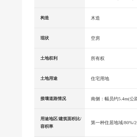
木造
构造
空房
现状
所有权
土地权利
住宅用地
土地用途
南侧：幅员约5.4m(公路
接壤道路情况
用途地区/建筑面积比/
第一种住居地域/80%/2
容积率