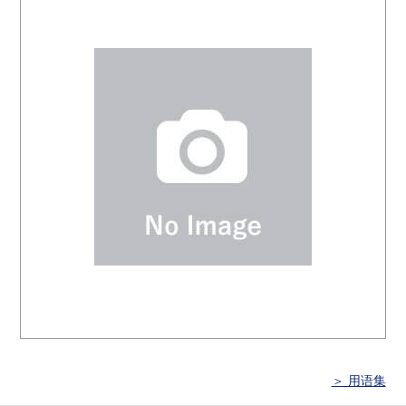
＞ 用语集