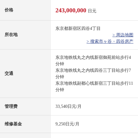
243,000,000
价格
日元
东京都新宿区四谷4丁目
所在地
> 周边地图
> 搜索市ヶ谷・四谷房产
东京地铁线丸之内线新宿御苑前站步行4
分钟
东京地铁线丸之内线四谷三丁目站步行7
交通
分钟
东京地铁线副都心线新宿三丁目站步行11
分钟
管理费
33,540日元/月
维修基金
9,250日元/月