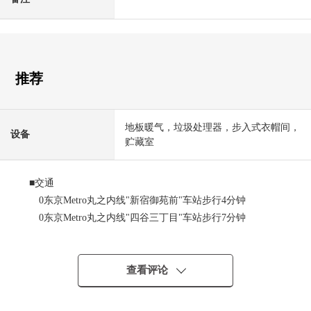
推荐
地板暖气，垃圾处理器，步入式衣帽间，
设备
贮藏室
■交通
0东京Metro丸之内线"新宿御苑前"车站步行4分钟
0东京Metro丸之内线"四谷三丁目"车站步行7分钟
0东京地铁线副都心线、东京Metro丸之内线、都营新宿
线"新宿三丁目"车站步行11分钟
查看评论
■推荐焦点
0适合16楼部分、东面的住戸眺望良好