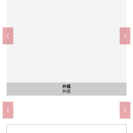
公共汽车
其他当地
其他当地
其他当地
外观
风景
风景
风景
客厅
厨房
客厅
客厅
卧室
收纳
洗脸
室内
门口
厕所
入口
外观
外观
外观
收纳步入式衣帽间
西式房间
多房间
休息室
休息室
外观
风景
风景
风景
客厅
厨房
客厅
客厅
洗脸
浴室
门口
厕所
名牌
入口
外观
外观
外观