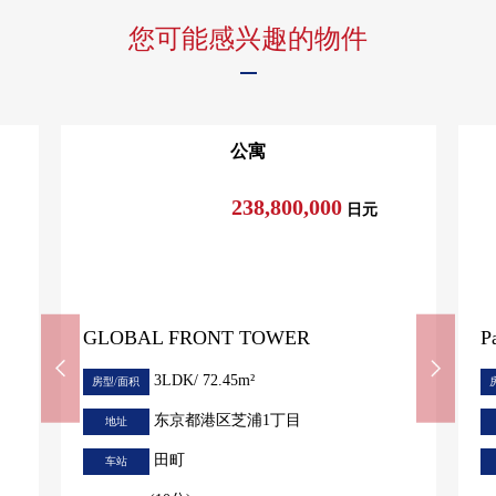
您可能感兴趣的物件
公寓
238,800,000
日元
GLOBAL FRONT TOWER
P
3LDK/ 72.45m²
房型/面积
东京都港区芝浦1丁目
地址
田町
车站