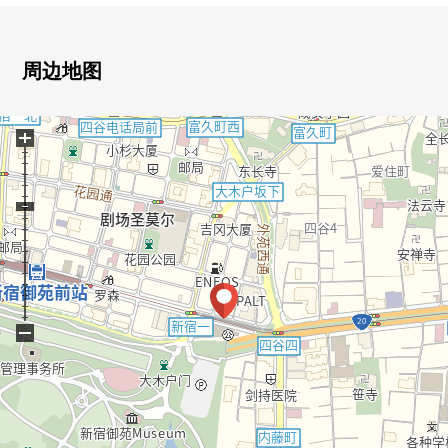
0贮藏室附设(免费使用)
0在客餐厅地板暖气附设
0厨房有垃圾处理器、净水器
周边地图
0走廊的少的有效的房型
0步入式衣帽间或者实用程序等的丰富的收藏
+
01418浴室尺寸
0住友商事股票、三菱地所住宅股票开发并分售，株式会
社鹿岛建设施工
02024年11月竣工
0从Park View休息室，眺望新宿御苑
0在各层垃圾堆放处有
0礼宾服务(部分收费)
0可饲养宠物（有规定）
−
0有宠物洗脚场