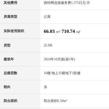
其他费用
因特网连接服务费1,375日元/月
房屋类型
公寓
66.03
710.74
实际使用面积
m²/
sqf
房型
2LDK
建筑年
2024年10月築(築1年)
总楼层数
16楼/地上35楼地下1阶建
朝向
东
阳台面积
阳台面积6.50m²