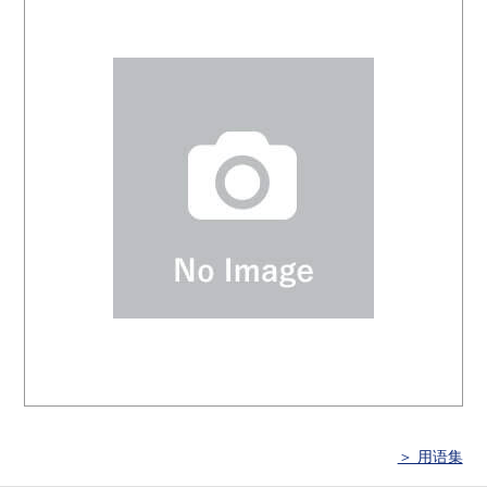
＞ 用语集