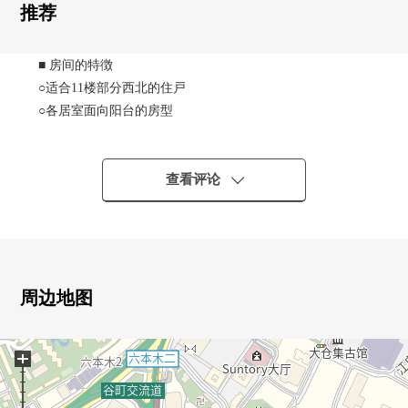
推荐
■ 房间的特徴
○适合11楼部分西北的住戸
○各居室面向阳台的房型
○壁橱丰富的存储空间
■ Park Court六本木Hill top
查看评论
○三井不动产RESIDENTIAL株式会社开发并分售×清水建设
株式会社施工
○东京都首次的"长期卓越性住宅"认定Mansion
○在"Shimizu Hybrid Core Wall制震系统"使用实现优秀的防
震性能
周边地图
■ 礼宾服务(从8点到22点)
+
○搬运工人服务
○家庭护理服务
○客人对应