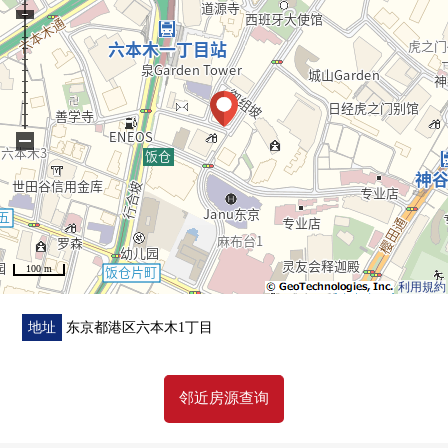
○负责留言，提供服务
■共用空间
○屋顶：Sky Court，Sky休息室，Sky Garden
○1楼：Club Lounge，Garden休息室，图书休息室
−
○地下1楼：AQUA Garden
100 m
利用規約
地址
东京都港区六本木1丁目
邻近房源查询