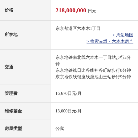
218,000,000
价格
日元
东京都港区六本木1丁目
所在地
> 周边地图
> 搜索赤坂・六本木房产
东京地铁南北线六本木一丁目站步行2分
钟
交通
东京地铁线日比谷线神谷町站步行8分钟
东京地铁线银座线溜池山王站步行9分钟
管理费
16,670日元/月
维修基金
13,000日元/月
房屋类型
公寓