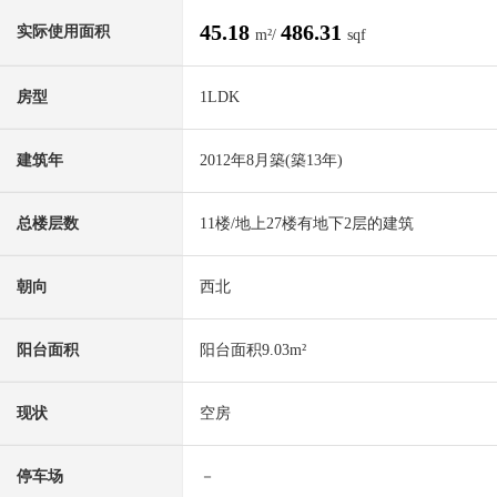
45.18
486.31
实际使用面积
m²/
sqf
房型
1LDK
建筑年
2012年8月築(築13年)
总楼层数
11楼/地上27楼有地下2层的建筑
朝向
西北
阳台面积
阳台面积9.03m²
现状
空房
停车场
－