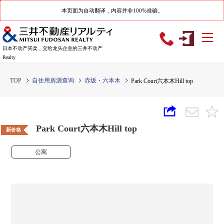
本页面为自动翻译，内容并非100%准确。
日本不动产买卖，交给龙头企业的三井不动产
Realty
TOP
自住用房源查询
赤坂・六本木
Park Court六本木Hill top
Park Court六本木Hill top
新价格
公寓