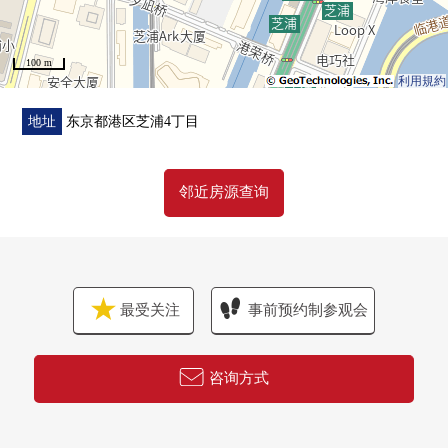
・西式房间约9.2张塌塌米部分空调1台交换(2024年3月)
・热水器交换(2021年12月)
100 m
利用規約
■能使用交通～5线路3车站～
○JR山手线、京浜东北线"田町"车站步行8分钟
地址
东京都港区芝浦4丁目
○都营三田线、浅草线"三田"车站步行10分钟
○百合鸥线"芝浦阜头"车站步行10分钟
邻近房源查询
■Mansion的特徴
○地上49层的Tower Mansion
○三井不动产株式会社其他开发并分售×株式会社鹿岛建设
设计、施工
最受关注
事前预约制参观会
○采用像管子形地在建筑物外围部和中间部分汇集支持住棟
的柱子和梁的双管状结构
○考虑双重的地板双重天花板，遮音性的墙构造
咨询方式
○24小时有人管理，礼宾服务
○可饲养宠物(有特殊规则)