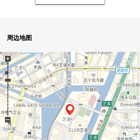
○在厨房，净水器、餐具冲洗烘干机、垃圾处理器·碗橱的
○可以在独立型厨房和客厅准备好的用法
○双盆的盥洗台&毛巾收纳处的
○浴室尺寸1620
○对约9.2张塌塌米西式房间，步入式衣帽间的
周边地图
○对走廊部分收纳3个地方有
○有约1.6张塌塌米纵深的走入式鞋柜在旁边附带门口
+
■翻新工程实施(2026年6月下旬完毕)
・全室地板换新
・地板地板蜡完成
・室内清洁
・水周围、门：木部，金属部的部分修理
・插座面板，通风口电阻交换
・客厅部分空调2台交换
−
・西式房间约5.7张塌塌米部分空调1台交换etc...
其他履历