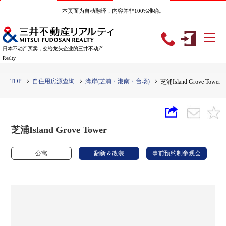
本页面为自动翻译，内容并非100%准确。
日本不动产买卖，交给龙头企业的三井不动产
Realty
TOP
自住用房源查询
湾岸(芝浦・港南・台场)
芝浦Island Grove Tower
芝浦Island Grove Tower
公寓
翻新＆改装
事前预约制参观会