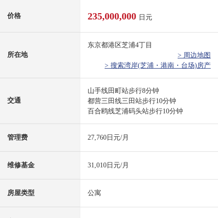
235,000,000
价格
日元
东京都港区芝浦4丁目
所在地
> 周边地图
> 搜索湾岸(芝浦・港南・台场)房产
山手线田町站步行8分钟
交通
都营三田线三田站步行10分钟
百合鸥线芝浦码头站步行10分钟
管理费
27,760日元/月
维修基金
31,010日元/月
房屋类型
公寓