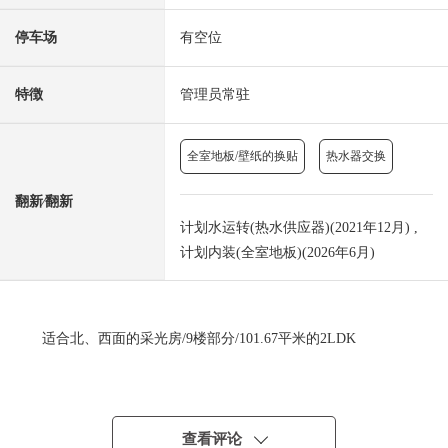
停车场
有空位
特徴
管理员常驻
全室地板/壁纸的换贴
热水器交换
翻新⁄翻新
计划水运转(热水供应器)(2021年12月) ,
计划内装(全室地板)(2026年6月)
适合北、西面的采光房/9楼部分/101.67平米的2LDK
■房间的特徴
○客厅，约21.3张塌塌米面积、地板暖气的
○从客厅窗，关于wide span的风景有开放感觉
查看评论