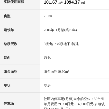
101.67
1094.37
实际使用面积
m²/
sqf
房型
2LDK
建筑年
2006年11月築(築19年)
总楼层数
9楼/地上49楼地下1阶建
朝向
西北
阳台面积
阳台面积10.90m²
现状
空房
社区内停车场(月租)尚余的空位：30台有
停车场
每月费用29,000日元～32,000日元(在确认