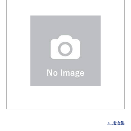
＞ 用语集