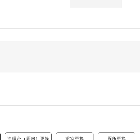
流理台（厨房）更换
浴室更换
厕所更换