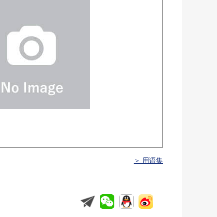
＞ 用语集