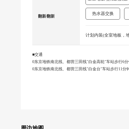
热水器交换
翻新⁄翻新
计划内装(全室地板，地板
■交通
0东京地铁南北线、都营三田线"白金高轮"车站步行6分
0东京地铁南北线、都营三田线"白金台"车站步行11分
0都营浅草线"高轮台"车站步行12分钟
■推荐焦点
093.04平米3LDK
0南、东角室9楼2面阳台
0从属于贮藏室(8.65平米)
02026年2月新装修
0会话兴奋起来的开放式厨房
周边地图