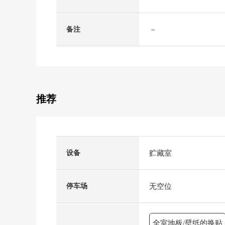
－
备注
推荐
贮藏室
设备
无空位
停车场
全室地板/壁纸的换贴