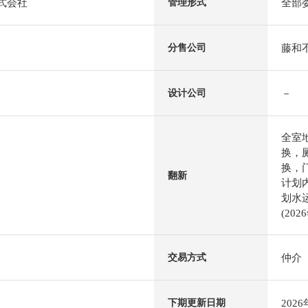
株式会社
全部
管理形式
藤和
分售公司
－
设计公司
全室
换，
换，
翻新
计划内
划水
(202
仲介
交易方式
202
下期更新日期