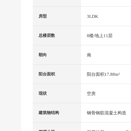
3LDK
房型
8楼/地上11层
总楼层数
南
朝向
阳台面积17.88m²
阳台面积
空房
现状
钢骨钢筋混凝土构造
建筑物结构