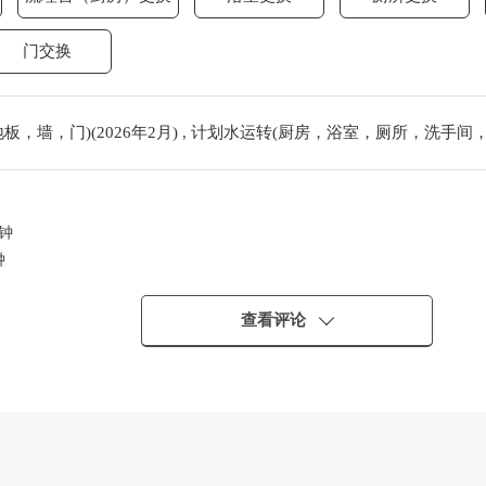
门交换
，墙，门)(2026年2月) , 计划水运转(厨房，浴室，厕所，洗手间，热
钟
钟
查看评论