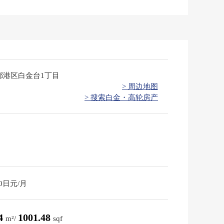
都港区白金台1丁目
> 周边地图
> 搜索白金・高轮房产
10日元/月
04
1001.48
m²/
sqf