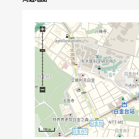
0浴室1618尺寸
0双盆盥洗台
0LDK21帖
0各居室有开口部
+
−
100 m