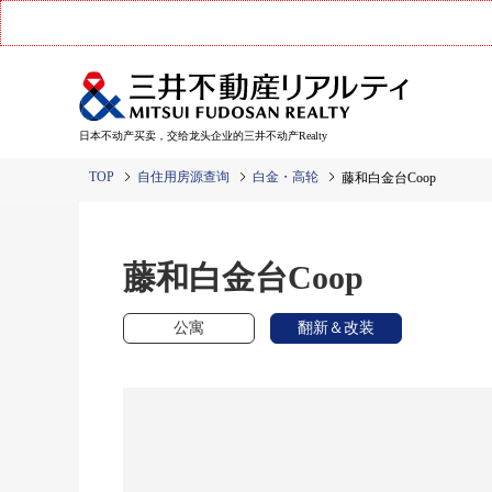
日本不动产买卖，交给龙头企业的三井不动产Realty
TOP
自住用房源查询
白金・高轮
藤和白金台Coop
藤和白金台Coop
公寓
翻新＆改装