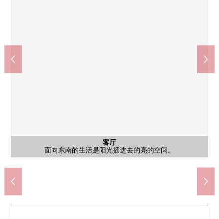
公共汽车
客厅
外观
风景
阳台
厨房
洗脸
厕所
客厅
室内
室内
室内
室内
室内
室内
门口
阳台
风景
风景
风景
外观
外观
东南一侧阳台阳台面积约27.27平米(分类细目模糊不清)
冬天能在附带温水冲洗马桶座的厕所舒适地渡过。
面向东南的生活是阳光插进去的亮的空间。
面向东南的生活是阳光插进去的亮的空间。
通风为东南一侧阳台两面派阳台良好
在两面派阳台(北、南)，通风良好
在两面派阳台(北、南)，通风良好
约6.0张塌塌米东南一侧日式房间
约6.0张塌塌米东南一侧日式房间
约6.0张塌塌米西北一侧日式房间
约6.0张塌塌米西北一侧日式房间
容易集中于工作的墙帐单厨房
来自东南一侧阳台的风景
来自东南一侧阳台的风景
来自东南一侧阳台的风景
来自西北一侧阳台的风景
外观地上15层楼5楼部分
浴室有镜子。
洗脸
门口
外观
外观