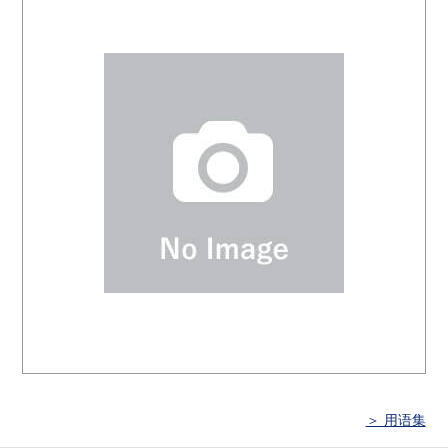
＞ 用语集