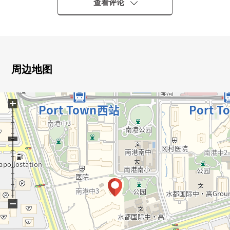
○ 有各居室开口部
查看评论
[翻新履历(2026年1月完成)]
○ Cross换新(全居室)
○ 室内清洁
周边地图
[周边环境]
○ 超市松下南码头店步行7分钟(约500m)
+
○ 药妆店LIFORT南码头店步行8分钟(约620m)
○ 住之江南码头中的邮局步行7分钟(约540m)
○ 南码头Minami小学步行2分钟(约110m)
○ 南港南中学步行2分钟(约110m)
−