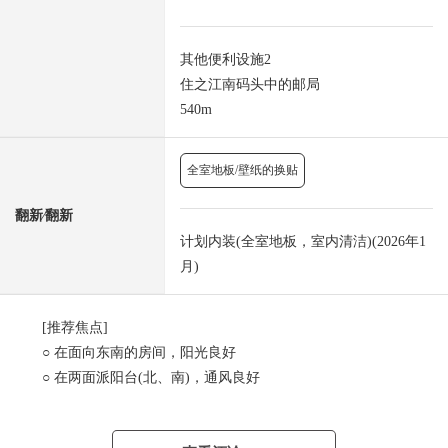
其他便利设施2
住之江南码头中的邮局
540m
全室地板/壁纸的换贴
翻新⁄翻新
计划内装(全室地板，室内清洁)(2026年1
月)
[推荐焦点]
○ 在面向东南的房间，阳光良好
○ 在两面派阳台(北、南)，通风良好
○ 实际使用面积/77.33平米(约23.39坪)
○ 3LDK的房型