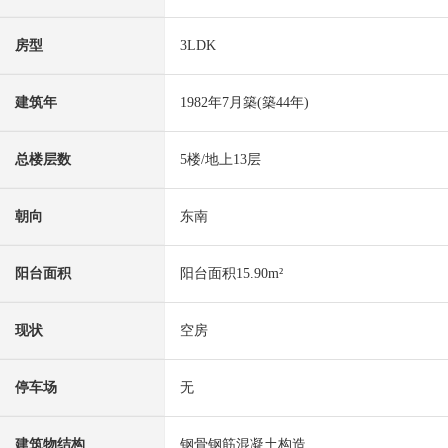
房型
3LDK
建筑年
1982年7月築(築44年)
总楼层数
5楼/地上13层
朝向
东南
阳台面积
阳台面积15.90m²
现状
空房
停车场
无
建筑物结构
钢骨钢筋混凝土构造