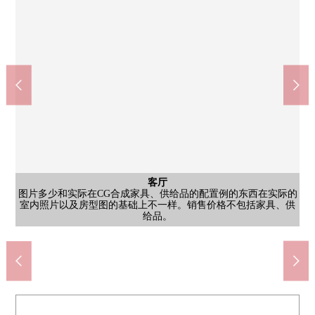
客厅
室内
图片多少和实际在CG合成家具、供给品的配置例的东西在实际的
图片多少和实际在CG合成家具、供给品的配置例的东西在实际的
客厅
室内
图片，在实际的室内照片以及房型图的基础上，是在CG重新显现
图片，在实际的室内照片以及房型图的基础上，是在CG重新显现
室内照片以及房型图的基础上不一样。销售价格不包括家具、供
室内照片以及房型图的基础上不一样。销售价格不包括家具、供
公共汽车
共有部分
共有部分
停车场
停车场
外观
院子
院子
厨房
洗脸
厕所
室内
室内
门口
入口
外观
外观
其他
的"空房翻新"，并且多少和实际不一样。
的"空房翻新"，并且多少和实际不一样。
大阪Metro千日前线西长堀站步行5分钟
约5.6张塌塌米西式房间。有壁橱。
约5.6张塌塌米西式房间。有壁橱。
专用院子、有露天的2LDK住戸
专用院子、有露天的2LDK住戸
会话兴奋起来的开放式厨房。
对盥洗台，有存储空间。
自行车停放处
公共汽车
共有部分
日吉中学
给品。
给品。
停车场
厕所
门口
入口
名牌
外观
外观