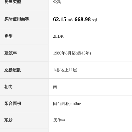
房屋类型
公寓
62.15
668.98
实际使用面积
m²/
sqf
房型
2LDK
建筑年
1980年8月築(築45年)
总楼层数
1楼/地上11层
朝向
南
阳台面积
阳台面积5.50m²
现状
居住中