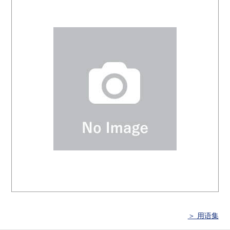
＞ 用语集