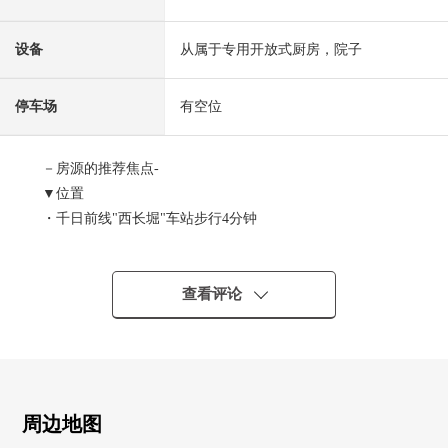
设备
从属于专用开放式厨房，院子
停车场
有空位
－房源的推荐焦点-
▼位置
・千日前线"西长堀"车站步行4分钟
・阪神难波线"樱川"车站步行5分钟
・长崛鹤见绿地线"巨蛋前千代崎"车站步行8分钟
查看评论
▼房间的特徴
・关于朝南，阳光良好
・附带专用院子的房间
・2LDK的房型
・ 约17.1张塌塌米LDK
周边地图
・各居室收纳有