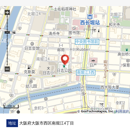
・宠物饲养可(出自规章的限制有)
+
・礼貌地使用室内。
▼周边环境
・日吉小学约160m
・堀江中学约330m
・关西超市南堀江商店约170m
・Koyo堀江商店约290m
・7-Eleven大阪南堀江4丁目商店约70m
−
・Lawson南堀江4丁目商店约140m
・日吉公园约10m
・永旺梦乐城大阪巨蛋城约770m
■ 在找想要的家方面给予帮助的━━━━━・・・
100 m
房源的详细、需讨论是如有意向，请跟我们联系。
利用規約
地址
大阪府大阪市西区南堀江4丁目