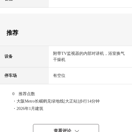
推荐
附带TV监视器的内部对讲机，浴室换气
设备
干燥机
停车场
有空位
0 推荐点数
・大阪Metro长崛鹤见绿地线[大正站]步行14分钟
・2026年1月建筑
・76.8平米1SSLDK的新建独栋住宅
・3层楼(屋顶有阳台)
・有车库空白(尺寸限制有)
查看评论