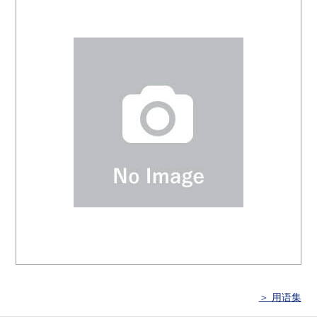
＞ 用语集