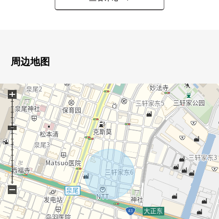
・浴室有浴室干燥暖气时机，再加热功能，TV
・为L型厨房，能确保有舒适的工作空间
・屋顶阳台有可以水上游戏的栓
周边地图
+
−