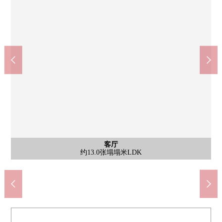
公共汽车
客厅
外观
客厅
客厅
厨房
厨房
厨房
室内
洗脸
厕所
室内
室内
厕所
阳台
约6.1张塌塌米西式房间
约5.2张塌塌米储藏室
约5.7张塌塌米储藏室
约13.0张塌塌米LDK
约13.0张塌塌米LDK
约13.0张塌塌米LDK
煤气灶·烤炉
浴室(有TV)
屋顶阳台
2F厕所
3F厕所
洗涤槽
盥洗台
外观
厨房