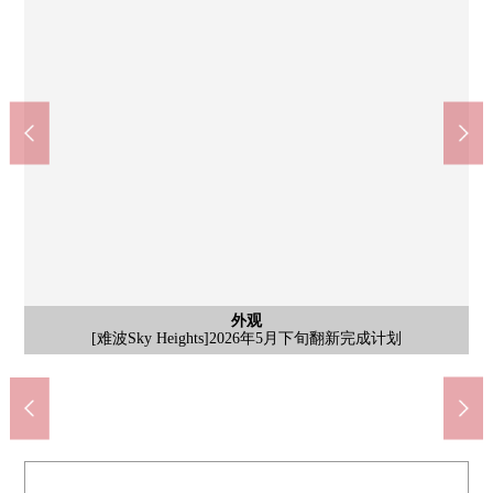
入口
外观
外观
・大阪Metro千日前[樱川]车站步行2分钟、阪神难波线[樱川]车站
・大阪Metro千日前[樱川]车站步行2分钟、阪神难波线[樱川]车站
・大阪Metro千日前[樱川]车站步行2分钟、阪神难波线[樱川]车站
步行2分钟、南海汐见桥线[汐见桥]车站步行5分钟、JR关西线[Ｊ
步行2分钟、南海汐见桥线[汐见桥]车站步行5分钟、JR关西线[Ｊ
步行2分钟、南海汐见桥线[汐见桥]车站步行5分钟、JR关西线[Ｊ
共有部分
外观
入口
入口
外观
其他
其他
因为有智能快递柜所以能在整个外出里收到行李。
[难波Sky Heights]2026年5月下旬翻新完成计划
[难波Sky Heights]2026年5月下旬翻新完成计划
7-Eleven大阪樱川2丁目商店步行1分钟(约80m)
樱川站步行2分钟(约120m)
Ｒ难波]车站步行7分钟
Ｒ难波]车站步行7分钟
Ｒ难波]车站步行7分钟
有防盗门的公寓
有防盗门的公寓
共有部分
共有部分
外观
外观
入口