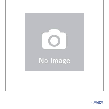
＞ 用语集