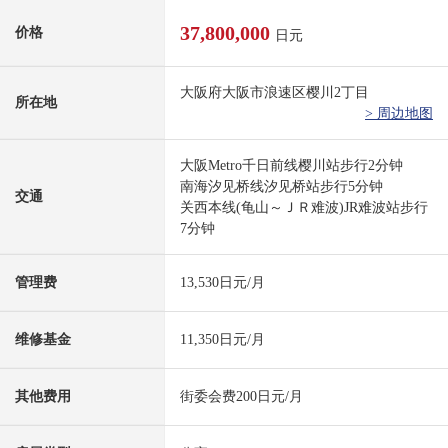
37,800,000
价格
日元
大阪府大阪市浪速区樱川2丁目
所在地
> 周边地图
大阪Metro千日前线樱川站步行2分钟
南海汐见桥线汐见桥站步行5分钟
交通
关西本线(龟山～ＪＲ难波)JR难波站步行
7分钟
管理费
13,530日元/月
维修基金
11,350日元/月
其他费用
街委会费200日元/月