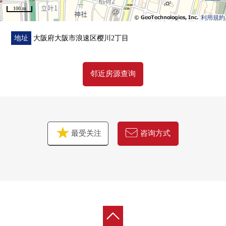
100 m
利用規約
■ 在找想要的家方面给予帮助的━━━━━・・・
房源的详细、需讨论是如有意向，请跟我们联系。
地址
大阪府大阪市浪速区樱川2丁目
邻近房源查询
最受关注
咨询方式