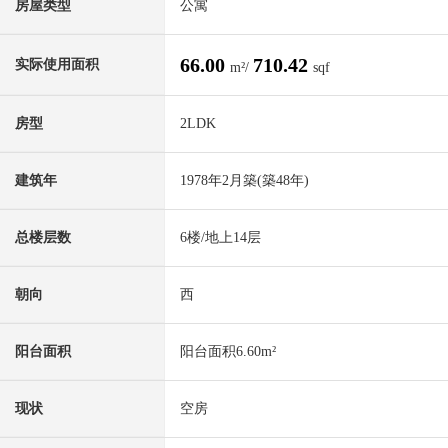
房屋类型
公寓
66.00
710.42
实际使用面积
m²/
sqf
房型
2LDK
建筑年
1978年2月築(築48年)
总楼层数
6楼/地上14层
朝向
西
阳台面积
阳台面积6.60m²
现状
空房