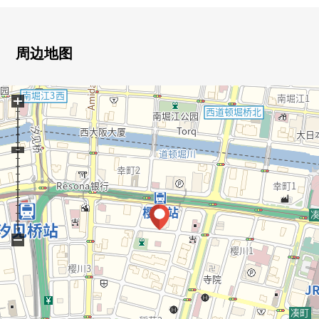
[2026年5月翻新完毕计划]
0组合厨房新制，整体卫浴新制，厕所新制，盥洗台新制，
门交换(一部分)
周边地图
0地板张替(LDK、西式房间)，Cross张替，斯通瓷砖张替(门
口、洗脸、厕所)
+
0热水供应器新设，照明器具新设，纱门张替
0室内清洁
[LIFE信息]
0关西超市南堀江商店 步行8分钟(约640m)
0supaokawa樱川商店 步行5分钟(约400m)
07-Eleven大阪樱川2丁目商店步行3分钟(约210m)
−
0盐草叶小学 步行10分钟(约800m)
0难波中的学校 步行9分钟(约
720m)