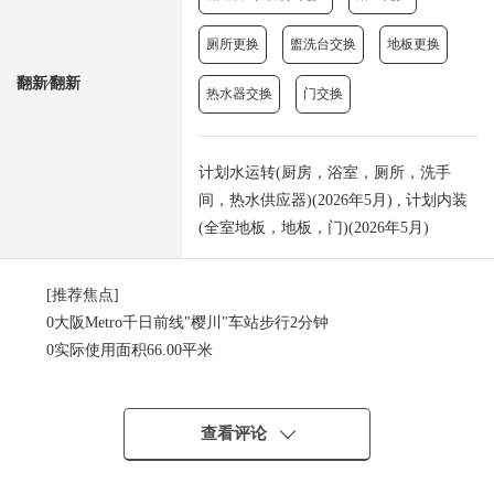
厕所更换
盥洗台交换
地板更换
翻新⁄翻新
热水器交换
门交换
计划水运转(厨房，浴室，厕所，洗手
间，热水供应器)(2026年5月) , 计划内装
(全室地板，地板，门)(2026年5月)
[推荐焦点]
0大阪Metro千日前线"樱川"车站步行2分钟
0实际使用面积66.00平米
02LDK的房型
0约18.2张塌塌米LDK
0能使用3沿线
查看评论