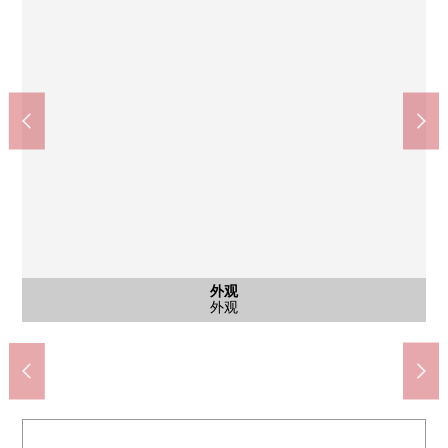
外观
风景
风景
风景
室内
室内
室内
室内
厨房
厕所
厕所
外观
Lawson中野Sun Bright店(约190m)
minedoraggu中野坂上店(约120m)
全家便利店中野本町商店(约90m)
中野区立中野第一小学(约430m)
Olympic中野坂上店(约180m)
中野区立第2中学(约1500m)
本2东乡安乐公园(约520m)
LIFE中野坂上店(约330m)
中野坂上邮局(约300m)
热水供应室
外观
风景
风景
风景
室内
室内
室内
室内
厕所
厕所
外观