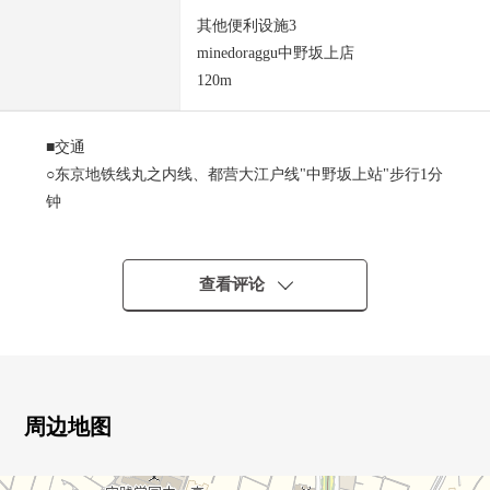
其他便利设施3
minedoraggu中野坂上店
120m
■交通
○东京地铁线丸之内线、都营大江户线"中野坂上站"步行1分
钟
■推荐焦点
○从东京地铁线丸之内线、都营大江户线"中野坂上"车站步
查看评论
行1分钟的位置
○关于5楼/5楼核算的最上階，风景良好
○容易作为办公室使用的简单的房型
○解放感用3方向玻璃张力充满的式样
○为空房，能和自住加投资用用广泛地讨论
周边地图
○内装空调设置
○厕所2个地方设置