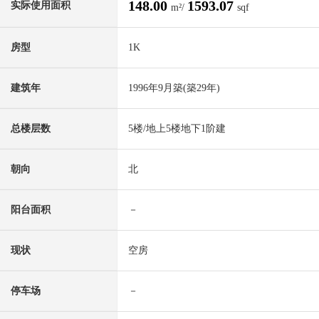
148.00
1593.07
实际使用面积
m²/
sqf
房型
1K
建筑年
1996年9月築(築29年)
总楼层数
5楼/地上5楼地下1阶建
朝向
北
阳台面积
－
现状
空房
停车场
－