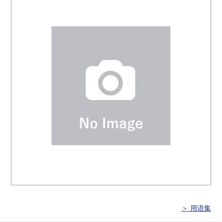
＞ 用语集