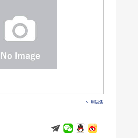
＞ 用语集