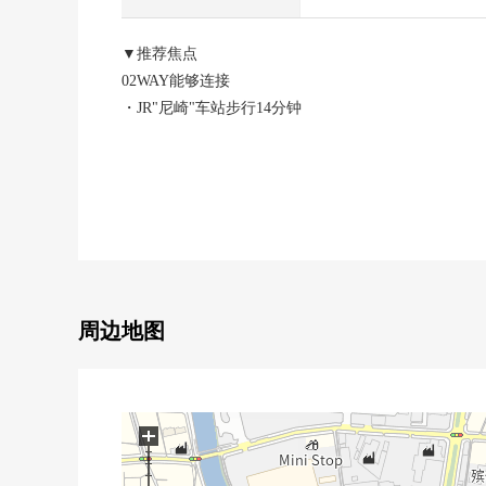
▼推荐焦点
02WAY能够连接
・JR"尼崎"车站步行14分钟
・阪神"大人物"车站步行12分钟
0日光为朝南的道路良好
0有建筑条件的住宅用地分售
0离小学中学近，在育儿代推荐
周边地图
+