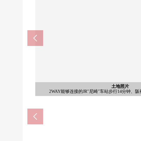
含有前面道路的外观
含有前面道路的外观
含有前面道路的外观
含有前面道路的外观
含有前面道路的外观
土地照片
土地照片
土地照片
2WAY能够连接的JR"尼崎"车站步行14分钟、阪
・JR"尼崎"车站步行14分钟、阪神"大人
桑迪尼崎长洲商店(约580
前面道路幅员：变成4m
在正面宽度，有约6.2m
变成建筑包含条件土地
成良中学(约840m)
日光为朝南良好。
日光为朝南良好。
请随便询问。