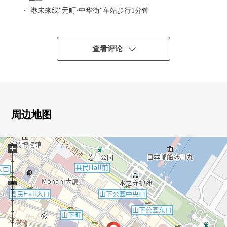
・ 港未来线"元町·中华街"车站步行1分钟
・ 京滨东北/根岸线"石川町"车站步行12分钟
・ 到港未来线"元町·中华街"车站平坦的路程
查看评论
▼房间的特徴
・ 约9.0张塌塌米全居室超过6张塌塌米LDK的容易使用的
房型
・ 用全室木地板式样宁静的气氛的装修
・ 有在洗的衣物晒干之前的日光浴室
周边地图
▼设备
+
・ 各房间有收纳以及壁橱，丰富的存储空间
・ 风景、通风、阳光在7楼良好
▼翻新内容
・ 2016年大规模的修理实施
▼周边环境