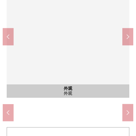
独立行政法人地域医疗功能推进机构横滨中央医院(约650m)
7-Eleven横滨中华街东门店(约60m)
Maruetsu微型山下公园店(约10m)
横滨市立原市镇小学(约1400m)
横滨市立码头中学(约650m)
横滨中华街朱雀门(约310m)
横滨中华街睦邻门(约70m)
横滨中华街邮局(约270m)
山下公园(约330m)
外观
外观
外观
外观
入口
入口
其他
港未来线"元町·中华街"车站(约70m)
步行18分钟。
步行9分钟。
步行1分钟。
步行1分钟。
步行4分钟。
步行9分钟。
步行4分钟。
步行1分钟。
步行5分钟。
邸宅名牌
外观
外观
外观
外观
入口
入口