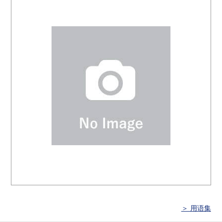
＞ 用语集