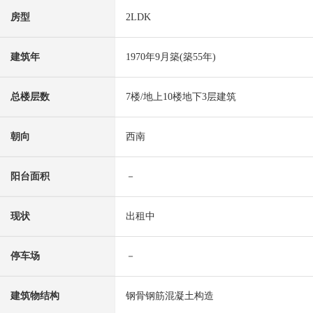
房型
2LDK
建筑年
1970年9月築(築55年)
总楼层数
7楼/地上10楼地下3层建筑
朝向
西南
阳台面积
－
现状
出租中
停车场
－
建筑物结构
钢骨钢筋混凝土构造