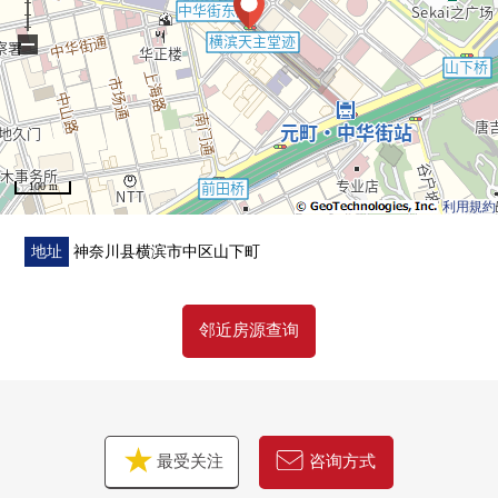
・ 为对Mansion 1楼部分有超市"Maruetsu微型山下公园
−
店"便于购物
・ 购物不久到超市"业务超市横滨中华街店"(约460m)便利
・ 到原市镇小学到约1400m港中学约650m
・ 包括步行1分在内到中华街东门，近邻商业设施充实
100 m
■在找想要的家方面给予帮助的━━━━━・・・
利用規約
房源的详细、需讨论是如有意向，请跟我们联系。
地址
神奈川县横滨市中区山下町
邻近房源查询
最受关注
咨询方式