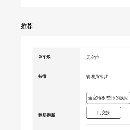
推荐
无空位
停车场
管理员常驻
特徴
全室地板/壁纸的换贴
门交换
翻新⁄翻新