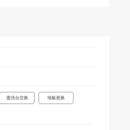
盥洗台交换
地板更换