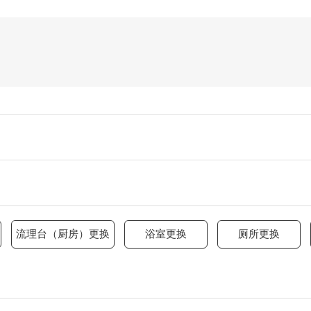
流理台（厨房）更换
浴室更换
厕所更换