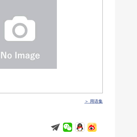
＞ 用语集