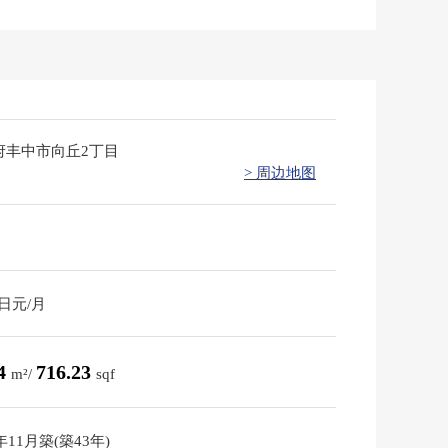
府丰中市向丘2丁目
> 周边地图
0日元/月
54
716.23
m²/
sqf
2年11月築(築43年)