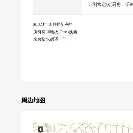
计划水运转(厨房，浴室，厕
■2023年10月翻新完毕
所有房间地板·Cross换新
来替换水循环、门
■大阪单轨电车干线"小径"步行13分钟
周边地图
+