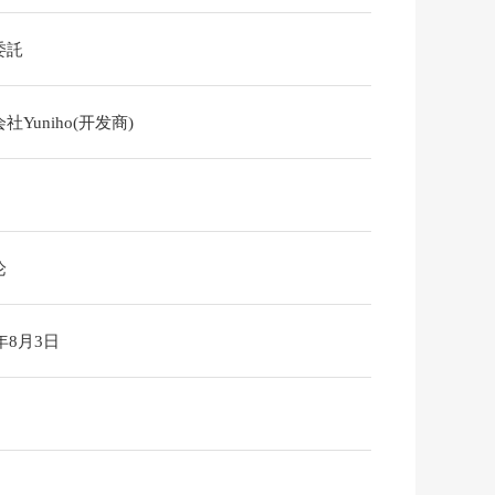
委託
社Yuniho(开发商)
论
6年8月3日