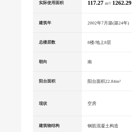
117.27
1262.2
实际使用面积
m²/
2002年7月築(築24年)
建筑年
8楼/地上8层
总楼层数
南
朝向
阳台面积22.84m²
阳台面积
空房
现状
钢筋混凝土构造
建筑物结构