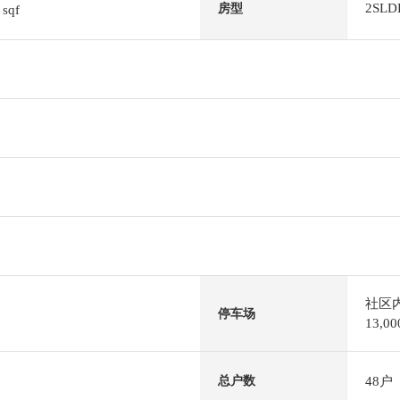
9
2SLD
房型
sqf
社区
停车场
13,
48户
总户数