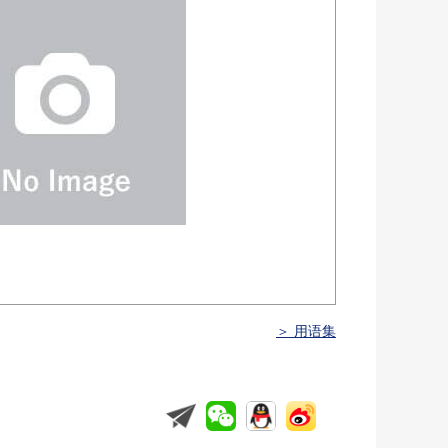
＞ 用语集