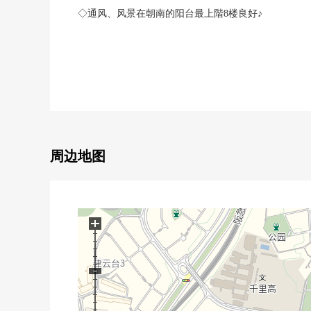
◇通风、风景在朝南的阳台最上階8楼良好♪
◇客餐厅宽敞的约26张塌塌米，结构帐单附带家具！
◇厨房是洗手间和来自客厅的2Way流迹线
◇附带壁龛的日式房间
◇宽敞的步入式衣帽间和门口
周边地图
有专用门
◇超过2套电梯
+
◇宠物饲养可(有小型的狗、猫，其他规章)
◇清静的住宅区