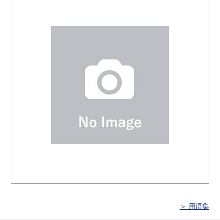
＞ 用语集