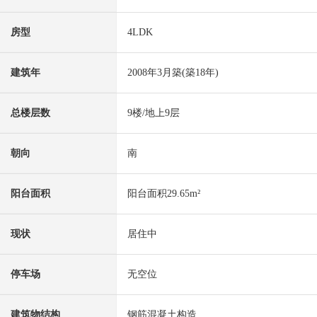
房型
4LDK
建筑年
2008年3月築(築18年)
总楼层数
9楼/地上9层
朝向
南
阳台面积
阳台面积29.65m²
现状
居住中
停车场
无空位
建筑物结构
钢筋混凝土构造