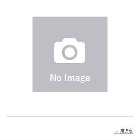
＞ 用语集