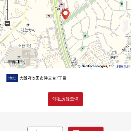
・Cross张替换
2019年
・嵌顶灯LED化(洗手间，门口，厨房)
−
100 m
利用規約
地址
大阪府吹田市津云台7丁目
邻近房源查询