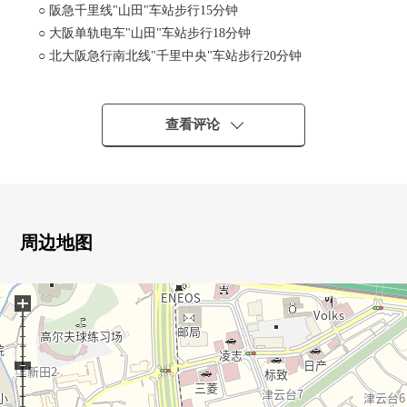
○ 阪急千里线"山田"车站步行15分钟
○ 大阪单轨电车"山田"车站步行18分钟
○ 北大阪急行南北线"千里中央"车站步行20分钟
○ 沿着城市公园位于，是成熟稳重的周边环境。
○ 光照，风景关于适合最上階东南的角部屋住戸良好。
○ 是在82.67平米4LDK栋中最广阔的户型型。
查看评论
○ 内装烤炉有
○ 内装洗碗机(前面的开放的算式)有
○ 地板暖气有
○ 对L字型的阳台所有房间有窗，非常亮。
○ 在阳台洗手台有
周边地图
○ 在浴室可以窗有，轻松的轻松的换气。
○ 可饲养宠物(出自规章的限制有)
+
○ 关于翻新计划的报价，请随便命令。
～翻新履历有～
2017年5月
・厨房，浴室，厕所更换
・厨房碗橱新设