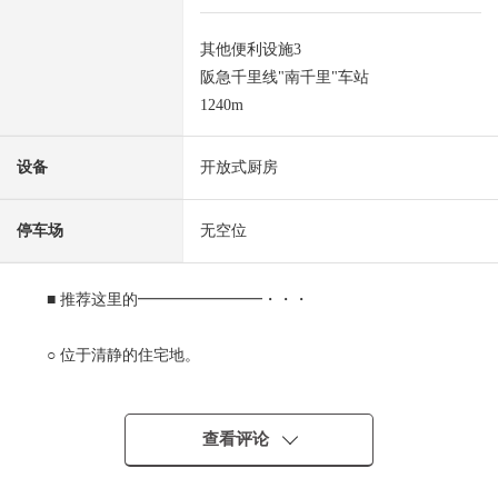
其他便利设施3
阪急千里线"南千里"车站
1240m
设备
开放式厨房
停车场
无空位
■ 推荐这里的━━━━━━━━・・・
○ 位于清静的住宅地。
○ 通风、风景关于最上階部分良好
○ 阳光关于朝南良好。
○ 70.29平米，3LDK的房间
查看评论
○ 可饲养宠物(出自规章的限制有)
○ 为柜台厨房，能瞭望全体生活。