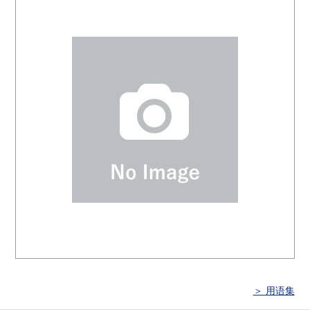
＞ 用语集