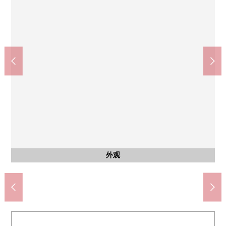
千里中央站(大阪单轨电车线)(约1420m)
7-Eleven丰中上新田4丁目商店(约650m)
阪急千里线"南千里"车站(约1240m)
山田站(大阪单轨电车线)(约1240m)
吹田市立古江台中学(约1140m)
山田站(阪急千里线)(约1200m)
吹田市立津云台小学(约630m)
业务超市津云台商店(约450m)
吹田千里邮局(约390m)
共有部分
其他当地
其他当地
室内
室内
其他
其他
其他
约7张塌塌米西式房间
自行车停放处
步行18分钟。
步行16分钟。
步行16分钟。
步行15分钟。
步行15分钟。
步行8分钟。
步行6分钟。
步行9分钟。
步行5分钟。
垃圾堆放处
日式房间
前面道路
前面道路
前面道路
停车场
外观
客厅
洗脸
厕所
外观
入口
入口
入口
外观
外观
名牌
入口
外观
外观
外观
外观