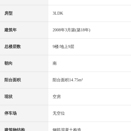
房型
3LDK
建筑年
2008年3月築(築18年)
总楼层数
9楼/地上9层
朝向
南
阳台面积
阳台面积14.75m²
现状
空房
停车场
无空位
建筑物结构
钢筋混凝土构造