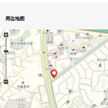
○ 各居室有存储空间。
○ 厨房有后门。
0 阳台有洗手台。
周边地图
0 被用于室内，敬重上。
0 请一定询问。
+
−