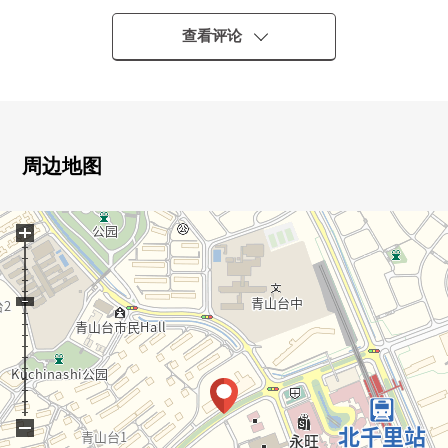
○实际使用面积100.29平米的4LDK
○超过18张塌塌米eno宽敞的LDK
查看评论
○丰富的存储空间
●有各房间收纳
●有步入式衣帽间
●有走入式鞋柜
○宠物饲养可(有出自管理规章的限制)
周边地图
○有儿童乐园区
○有各层垃圾站
+
−