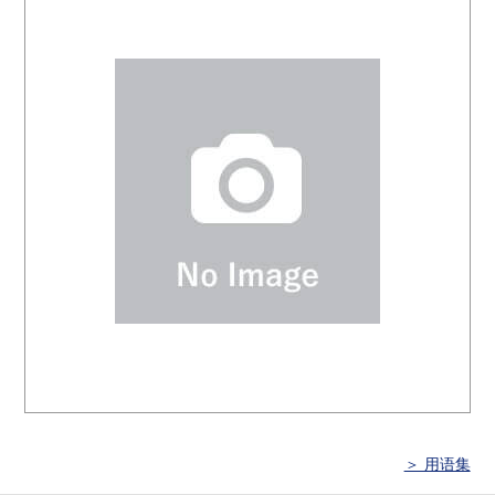
＞ 用语集