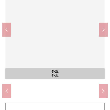
千里中央站(北大阪快车电力铁道南北线)(约1740m)
北千里站(阪急千里线)(约290m)
吹田市立青山台小学(约600m)
吹田市立青山台中学(约260m)
AEON北千里商店(约170m)
dios北千里(约300m)
共有部分
共有部分
共有部分
共有部分
停车场
外观
入口
外观
外观
外观
其他
入口
入口
入口
Comfort休息室·工作站
社区客厅(集会室)
步行22分钟。
步行4分钟。
步行4分钟。
步行3分钟。
步行8分钟。
步行4分钟。
各层垃圾站
小孩arena
入口路径
大厅入口
大厅入口
电梯间
停车场
外观
外观
入口
外观
外观
銘鈑