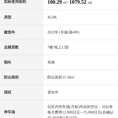
100.29
1079.52
实际使用面积
m²/
sqf
房型
4LDK
建筑年
2022年1月築(築4年)
总楼层数
7楼/地上12层
朝向
东南
阳台面积
阳台面积13.50m²
现状
居住中
社区内停车场(月租)尚余的空位：20台有
停车场
每月费用12,000日元～25,000日元(在确认
日:2026年5月21日)