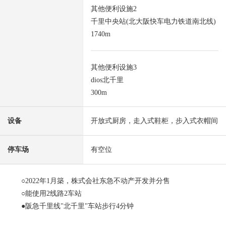
其他便利设施2
千里中央站(北大阪快车电力铁道南北线)
1740m
其他便利设施3
dios北千里
300m
设备
开放式厨房，走入式鞋柜，步入式衣帽间
停车场
有空位
○2022年1月築，株式会社东急不动产开发并分售
○能使用2线路2车站
●阪急千里线"北千里"车站步行4分钟
●北大阪急行南北线"千里中央"车站步行22分钟