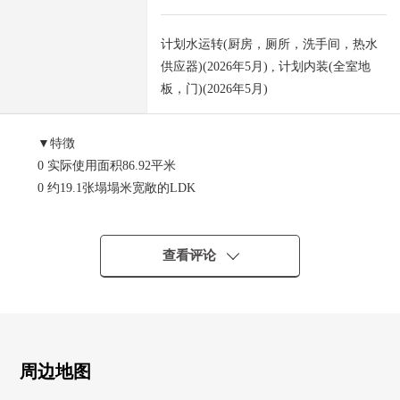
计划水运转(厨房，厕所，洗手间，热水
供应器)(2026年5月) , 计划内装(全室地
板，门)(2026年5月)
▼特徴
0 实际使用面积86.92平米
0 约19.1张塌塌米宽敞的LDK
0 关于朝南的住戸，阳光良好
0 清静的居住环境
0 智能快递柜完备
查看评论
0 防盗门
▼"2026年5月翻新完毕房源"
○ 全居室Cross张替
○ 全居室门全部已换新
周边地图
○ 全室木地板张替