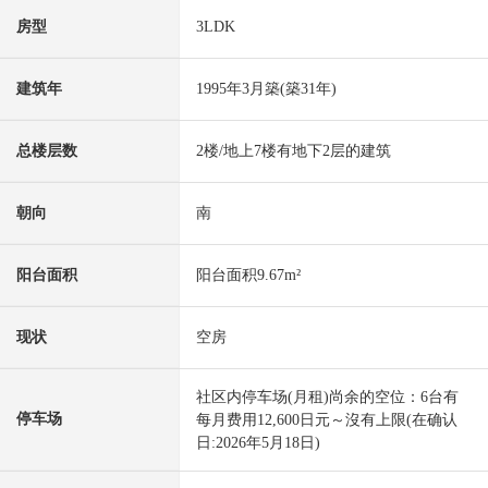
房型
3LDK
建筑年
1995年3月築(築31年)
总楼层数
2楼/地上7楼有地下2层的建筑
朝向
南
阳台面积
阳台面积9.67m²
现状
空房
社区内停车场(月租)尚余的空位：6台有
停车场
每月费用12,600日元～沒有上限(在确认
日:2026年5月18日)