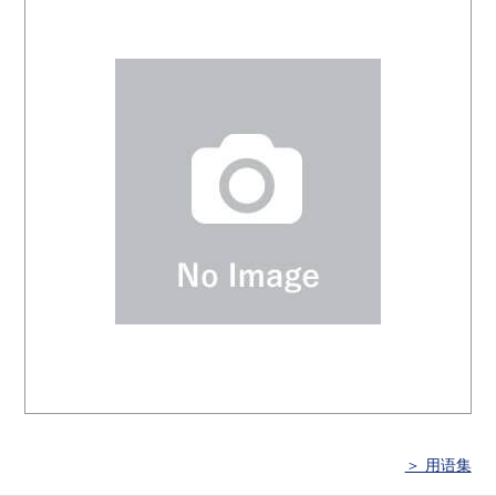
＞ 用语集