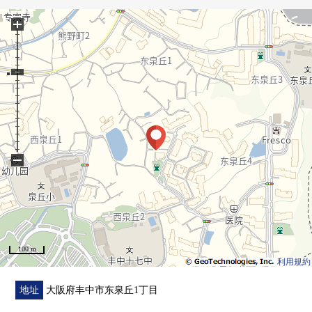
○ 热水器交换
+
0 厨房(开放式)洗碗机交换
○ 浴室浴室烘干机交换
○ 厕所更换
○ 盥洗台交换
○ 开关·插座铭牌更换
▼周边环境
−
0 Fresco东泉丘商店步行9分钟(约680m)
0 7-Eleven丰中东泉丘商店步行8分钟(约630m)
0 服部绿地公园步行10分钟(约770m)
0 丰中市立泉山冈小学步行6分钟(约420m)
0 丰中市立第17中学步行4分钟(约280m)
100 m
利用規約
地址
大阪府丰中市东泉丘1丁目