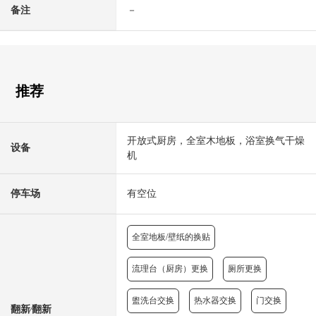
备注
－
推荐
开放式厨房，全室木地板，浴室换气干燥
设备
机
停车场
有空位
全室地板/壁纸的换贴
流理台（厨房）更换
厕所更换
盥洗台交换
热水器交换
门交换
翻新⁄翻新