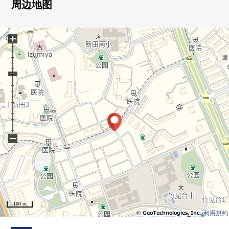
周边地图
■翻新履历有(2008年)
・客厅，走廊：改为靠垫层
+
・厨房：交换
・浴缸：交换
・日式房间：畳表替
−
100 m
利用規約