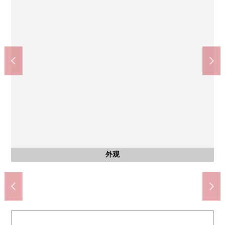
桃山台站(北大阪快车电力铁道南北线)(约920m)
deirikanatoizumiya上新田商店(约560m)
阪急千里线"南千里"车站(约1020m)
丰中市立新田南小学(约380m)
丰中市立第9中学(约1840m)
共有部分
室内
其他
其他
其他
其他
其他
其他
自行车停放处以及摩托车堆放处
有监视器的电梯
用地里面的公园
自行车停放处
自行车停放处
步行12分钟。
步行13分钟。
步行23分钟。
步行7分钟。
步行5分钟。
垃圾堆放处
日式房间
公共汽车
停车场
外观
客厅
客厅
厨房
洗脸
洗脸
阳台
走廊
名牌
外观
外观
入口
大厅
大厅
外观
外观