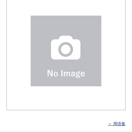
＞ 用语集