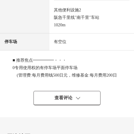
其他便利设施2
阪急千里线"南千里"车站
1020m
停车场
有空位
■ 推荐焦点━━━━━・・・
0专用使用权的有停车场平面停车场
(管理费:每月费用钱500日元，维修基金:每月费用200日
元)
0 能使用2线路2车站
北大阪急行南北线"桃山台"车站步行12分钟
查看评论
阪急千里线"南千里"车站步行13分钟
○实际使用面积：约72.00平米3LDK
0在适合东南的阳台，阳光良好
0位于清静的住宅区