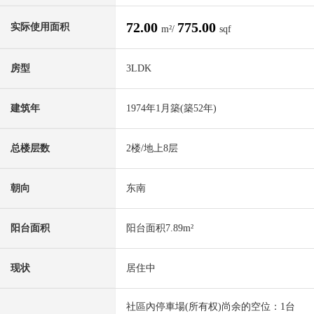
72.00
775.00
实际使用面积
m²/
sqf
房型
3LDK
建筑年
1974年1月築(築52年)
总楼层数
2楼/地上8层
朝向
东南
阳台面积
阳台面积7.89m²
现状
居住中
社區內停車場(所有权)尚余的空位：1台