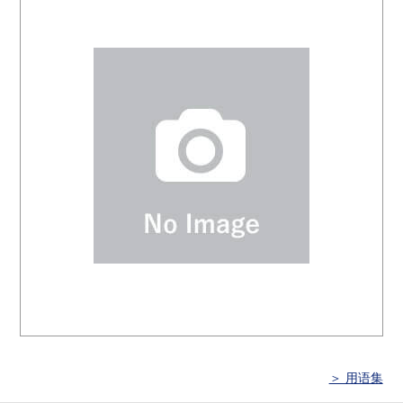
＞ 用语集