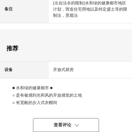
[出自法令的限制]水和绿的健康都市地区
备注
计划，营造住宅用地以及特定盛土等的限
制法，景观法
推荐
设备
开放式厨房
■ 水和绿的健康都市 ■
○ 是有被感到光和风的开放感觉的土地
○ 有宽敞的步入式衣帽间
○ 用地面积：186.01平米
○ 2018年9月築
○ 位于由于安静有条不紊举行的街景
查看评论