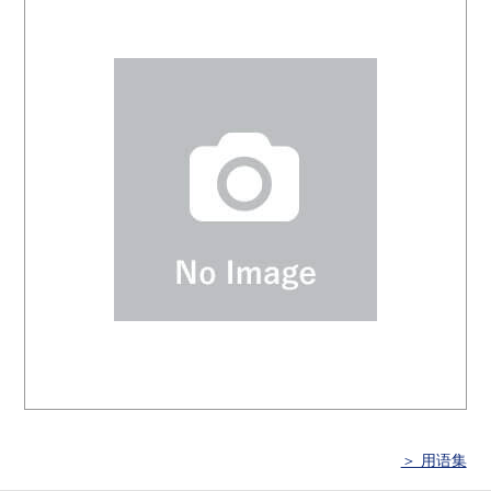
＞ 用语集