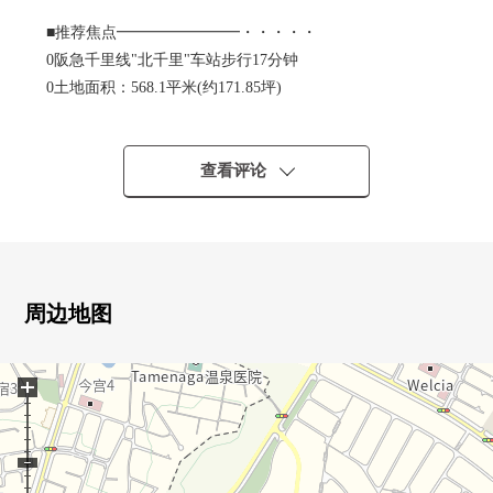
■推荐焦点━━━━━━━━・・・・・
0阪急千里线"北千里"车站步行17分钟
0土地面积：568.1平米(约171.85坪)
建筑面积：628.32平米(约190.06坪)
04层楼、7LLDDKK+S(储藏室)
0超过10张塌塌米全居室
查看评论
0在门口、DK有一部分楼梯井
0 有家电梯
0收藏WIC，SIC，餐具室，储藏室，充实
0有停车位4台分(尺寸限制有)
0是位于第一类低层住宅专用区的清静的住宅地。
周边地图
+