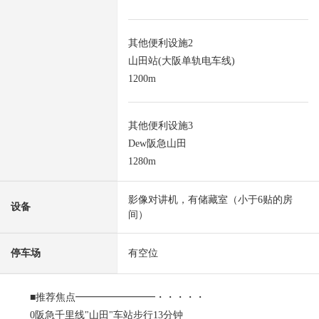
其他便利设施2
山田站(大阪单轨电车线)
1200m
其他便利设施3
Dew阪急山田
1280m
影像对讲机，有储藏室（小于6贴的房
设备
间）
停车场
有空位
■推荐焦点━━━━━━━━・・・・・
0阪急千里线"山田"车站步行13分钟