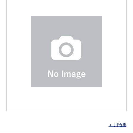
＞ 用语集