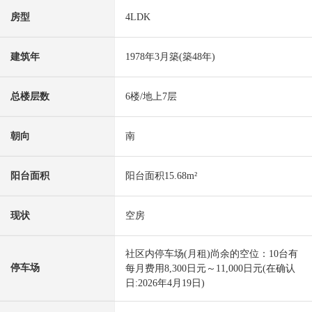
房型
4LDK
建筑年
1978年3月築(築48年)
总楼层数
6楼/地上7层
朝向
南
阳台面积
阳台面积15.68m²
现状
空房
社区内停车场(月租)尚余的空位：10台有
停车场
每月费用8,300日元～11,000日元(在确认
日:2026年4月19日)