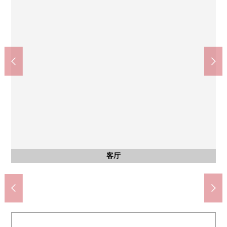
全家便利店吹田山田西商店(约840m)
山田站(大阪单轨电车线)(约1200m)
山田站(阪急千里线)(约1040m)
吹田市立西山田小学(约650m)
吹田市立西山田中学(约550m)
Dew阪急山田(约1280m)
锚超市王子店(约750m)
山田西公园(约700m)
其他当地
阳台
室内
室内
室内
邻接公园"一条池塘第1快乐园"
约6.0张塌塌米西式房间
约6.0张塌塌米西式房间
约4.5张塌塌米西式房间
从阳台希望东南一侧
步行13分钟。
步行15分钟。
步行16分钟。
步行10分钟。
步行11分钟。
步行9分钟。
步行7分钟。
步行9分钟。
公共汽车
停车场
客厅
外观
客厅
厨房
室内
洗脸
厕所
外观
外观
外观