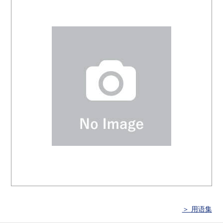
＞ 用语集