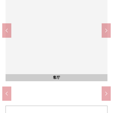
北大阪快车电力铁道南北线"绿地公园"车站(约1600m)
yunikamudoraggu西泉丘药房(约650m)
Lawson丰中服部绿地北店(约450m)
阪急绿洲服部绿地商店(约1700m)
Fresco服部绿地商店(约1600m)
丰中市立泉山冈小学(约750m)
丰中市立第17中学(约350m)
服部绿地(约300m)
共有部分
其他当地
阳台
风景
外观
邻接公园"西泉丘2丁目第2公园"
来自阳台的风景
从阳台看东南
步行20分钟。
步行10分钟。
步行20分钟。
步行22分钟。
步行5分钟。
步行6分钟。
步行4分钟。
步行9分钟。
停车场入口
摩托车场地
公共汽车
停车场
客厅
外观
客厅
厨房
室内
室内
室内
室内
室内
收纳
洗脸
厕所
外观
室内
室内