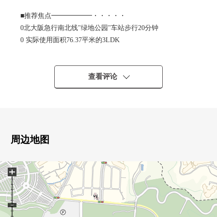
■推荐焦点━━━━━━・・・・・
0北大阪急行南北线"绿地公园"车站步行20分钟
0 实际使用面积76.37平米的3LDK
0 在适合东南的阳台，光照良好！
0 风景关于5楼部分良好
0 中小学在步行10分钟的范围以内上学，放心
查看评论
周边地图
+