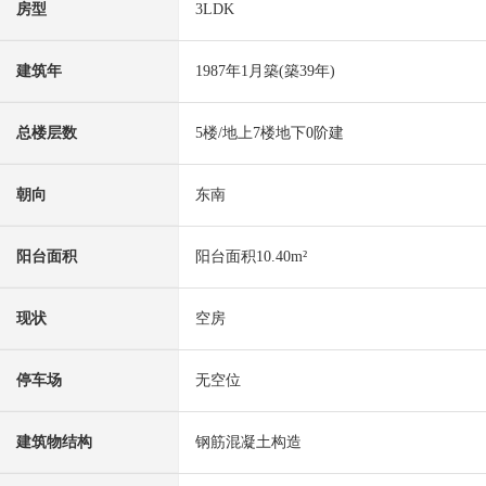
房型
3LDK
建筑年
1987年1月築(築39年)
总楼层数
5楼/地上7楼地下0阶建
朝向
东南
阳台面积
阳台面积10.40m²
现状
空房
停车场
无空位
建筑物结构
钢筋混凝土构造