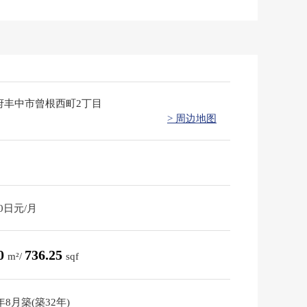
府丰中市曾根西町2丁目
> 周边地图
90日元/月
40
736.25
m²/
sqf
3年8月築(築32年)