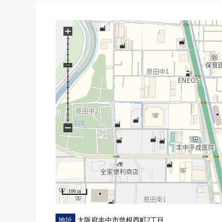
▼翻新履历(2026年1月上旬完成)
・厨房，浴室，厕所，盥洗台新制
+
・门新制
・全室地板张替
・所有房间地板张替
・热水器交换
・畳交换
・室内清洁其他
−
■ 在找想要的家方面给予帮助的━━━━━・・・
房源的详细、需讨论是如有意向，请跟我们联系。
100 m
地址
大阪府丰中市曾根西町2丁目