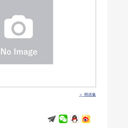
＞ 用语集