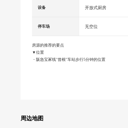
开放式厨房
设备
无空位
停车场
房源的推荐的要点
▼位置
・阪急宝冢线"曾根"车站步行5分钟的位置
▼房间的特徴
・实际使用面积68.40平米的2LDK
・通风在东南、西北2面阳台良好
・约18.2张塌塌米宽松的LDK邻接的日式房间和继续
・能在开放式厨房享受与家族的会话
▼设备
周边地图
・同时地便于烹调的3份炉子