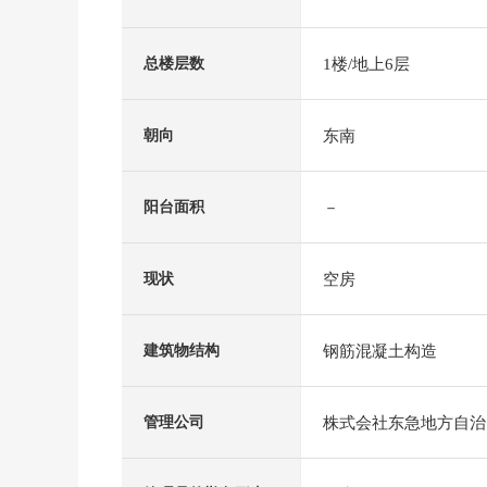
1楼/地上6层
总楼层数
东南
朝向
－
阳台面积
空房
现状
钢筋混凝土构造
建筑物结构
株式会社东急地方自治
管理公司