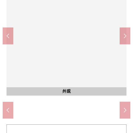
山崎站(JR西日本东海道本线)(约1400m)
大山崎站(阪急京都本线)(约1500m)
7-Eleven岛本町山崎4丁目商店(约260m)
岛本町立第2小学(约1030m)
岛本町立第2中学(约810m)
Fresco山崎商店(约570m)
含有前面道路的外观
步行18分钟。
步行19分钟。
外观
外观
外观
外观