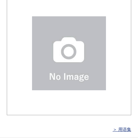
＞ 用语集