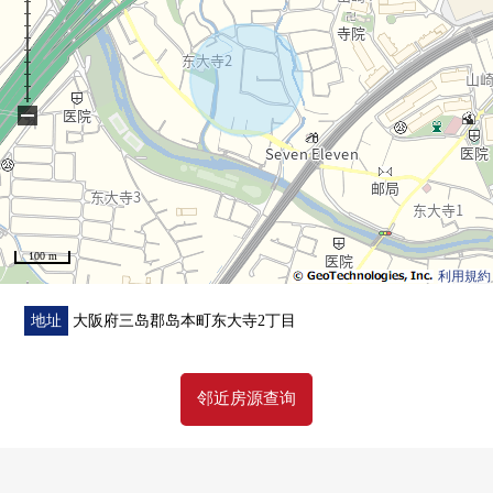
・有全居室收纳
・一、两楼有厕所
▼周边环境
−
・Fresco山崎商店步行8分钟(约570m)
・7-Eleven岛本山崎4丁目商店步行4分钟(约260m)
・岛本町立第2小学步行13分钟(约1030m)
・岛本町立第2中学步行11分钟(约810m)
100 m
■ 在找想要的家方面给予帮助的━━━━━・・・
利用規約
房源的详细、需讨论是如有意向，请跟我们联系。
地址
大阪府三岛郡岛本町东大寺2丁目
邻近房源查询