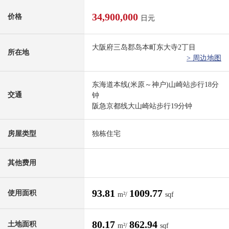
34,900,000
价格
日元
大阪府三岛郡岛本町东大寺2丁目
所在地
> 周边地图
东海道本线(米原～神户)山崎站步行18分
交通
钟
阪急京都线大山崎站步行19分钟
房屋类型
独栋住宅
其他费用
93.81
1009.77
使用面积
m²/
sqf
80.17
862.94
土地面积
m²/
sqf