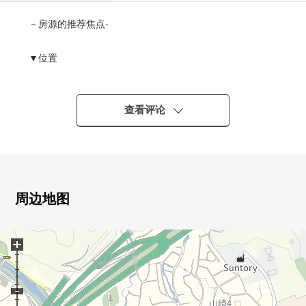
－房源的推荐焦点-
▼位置
・可以2路线使用
到东海道本线"山崎"车站步行18分钟(约1400m)
到阪急京都线"大山崎"车站步行19分钟(约1500m)
查看评论
▼建筑物的特徴
・从属于保护车不受雨以及阳光侵害的建造INN车库
▼房间的特徴
周边地图
・约17张塌塌米宽敞的LDK
・通风用全居室两面派采光明亮地良好
+
▼设备
・与家族的会话兴奋起来的开放式厨房
・有窗的容易明亮地换空气的浴室