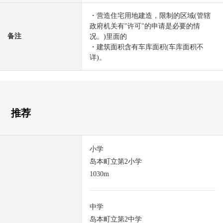
・营造住宅用地建造，限制的区域(管辖
政府机关有"许可"的申请是必要的情
备注
况。)里面的
・建筑面积含有车库面积(车库面积不
详)。
推荐
小学
岛本町立第2小学
1030m
中学
岛本町立第2中学