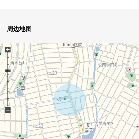
・在有建筑条件的土地，没有
■ 在找想要的家方面给予帮助的━━━━━・・・
房源的详细、需讨论是如有意向，请跟我们联系。
周边地图
+
−