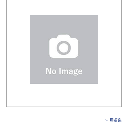
＞ 用语集