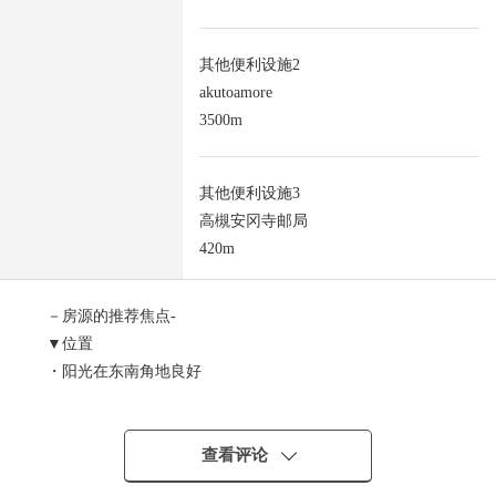
其他便利设施2
akutoamore
3500m
其他便利设施3
高槻安冈寺邮局
420m
－房源的推荐焦点-
▼位置
・阳光在东南角地良好
・东面，幅员约11.8m的大的道路，南侧道路面向幅员约
4.5m道路
▼土地的特徴
查看评论
・土地面积133.32平米