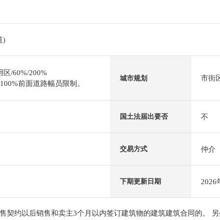
)
/60%/200%
市街
城市规划
0*100%前面道路幅员限制。
不
国土法届出要否
仲介
交易方式
202
下期更新日期
售契约以后销售和卖主3个月以内签订建筑物的建筑建筑合同的。 