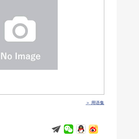
＞ 用语集