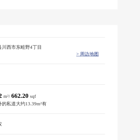
县川西市东畦野4丁目
> 周边地图
52
662.20
m²/
sqf
的私道大约13.39m²有
权