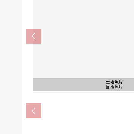
畦野站(能势电铁妙见线)(约9
Coop uneno(约1100m
含有前面道路的外观
含有前面道路的外观
东谷小学(约1110m)
东谷中学(约1210m)
土地照片
土地照片
土地照片
步行12分钟。
步行14分钟。
步行14分钟。
步行16分钟。
当地照片
共有部分
当地照片
前面道路
前面道路