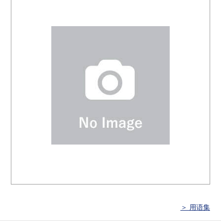
＞ 用语集