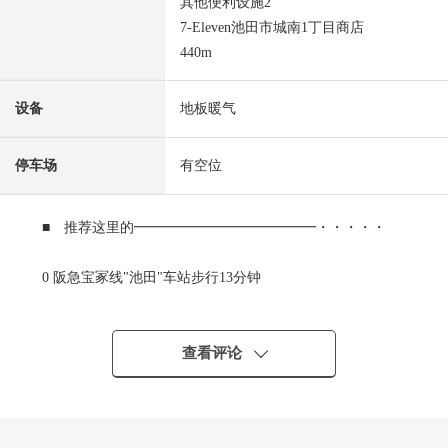
其他便利设施2
7-Eleven池田市城南1丁目商店
440m
设备
地板暖气
停车场
有空位
■ 推荐这里的━━━━━━━━━━━━━・・・・・
0 阪急宝冢线"池田"车站步行13分钟
0 全部电化Mansion
0 可饲养宠物(出自规章的限制有)
0 阳光为朝南良好
查看评论
0 安全也在防盗门在的Mansion放心
0 明亮地有开放感觉的客厅
0 超过6张塌塌米全居室