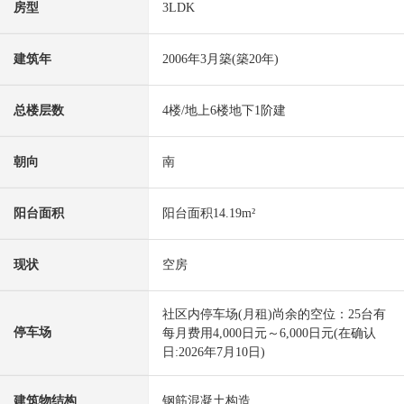
房型
3LDK
建筑年
2006年3月築(築20年)
总楼层数
4楼/地上6楼地下1阶建
朝向
南
阳台面积
阳台面积14.19m²
现状
空房
社区内停车场(月租)尚余的空位：25台有
停车场
每月费用4,000日元～6,000日元(在确认
日:2026年7月10日)
建筑物结构
钢筋混凝土构造