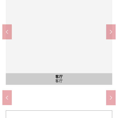
公共汽车
西式房间
西式房间
日式房间
共有部分
客厅
外观
厨房
厨房
洗脸
厕所
客厅
客厅
客厅
客厅
客厅
客厅
门口
阳台
其他
风景
风景
风景
入口
外观
外观
外观
外观
外观
约7.0张塌塌米西式房间
约6.0张塌塌米西式房间
来自南侧阳台的风景
来自南侧阳台的风景
来自南侧阳台的风景
池田小学(约690m)
公共汽车
日式房间
客厅
外观
厨房
厨房
洗脸
厕所
客厅
客厅
客厅
客厅
客厅
客厅
门口
阳台
设备
入口
信箱
外观
外观
外观
外观
外观