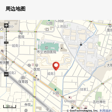
0 宁静的气氛的日式房间
0 能有效活用空白的L字型的厨房
周边地图
0 在用地里，便利店·Open咖啡厅、医疗设施・
有户外运动Court的多种多样的共用设施
+
0 请一定询问
−
100 m
利用規約